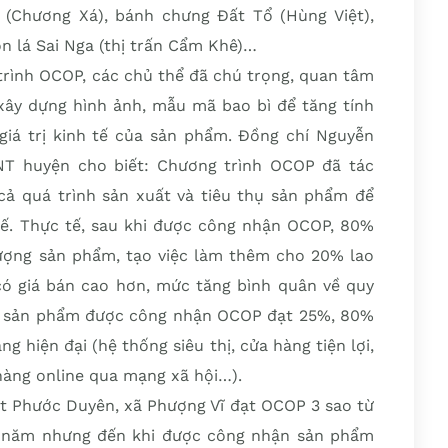
(Chương Xá), bánh chưng Đất Tổ (Hùng Việt),
n lá Sai Nga (thị trấn Cẩm Khê)…
trình OCOP, các chủ thể đã chú trọng, quan tâm
xây dựng hình ảnh, mẫu mã bao bì để tăng tính
 giá trị kinh tế của sản phẩm. Đồng chí Nguyễn
T huyện cho biết: Chương trình OCOP đã tác
cả quá trình sản xuất và tiêu thụ sản phẩm để
 tế. Thực tế, sau khi được công nhận OCOP, 80%
ượng sản phẩm, tạo việc làm thêm cho 20% lao
ó giá bán cao hơn, mức tăng bình quân về quy
i sản phẩm được công nhận OCOP đạt 25%, 80%
 hiện đại (hệ thống siêu thị, cửa hàng tiện lợi,
 hàng online qua mạng xã hội…).
 Phước Duyên, xã Phượng Vĩ đạt OCOP 3 sao từ
5 năm nhưng đến khi được công nhận sản phẩm