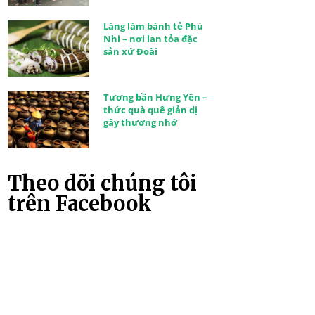
Làng làm bánh tẻ Phú
Nhi – nơi lan tỏa đặc
sản xứ Đoài
Tương bần Hưng Yên –
thức quà quê giản dị
gây thương nhớ
Theo dõi chúng tôi
trên Facebook