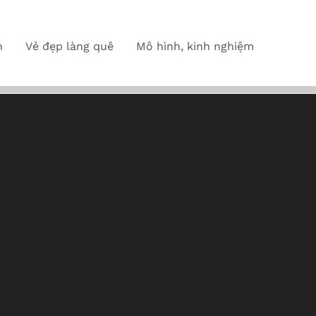
n
Vẻ đẹp làng quê
Mô hình, kinh nghiệm