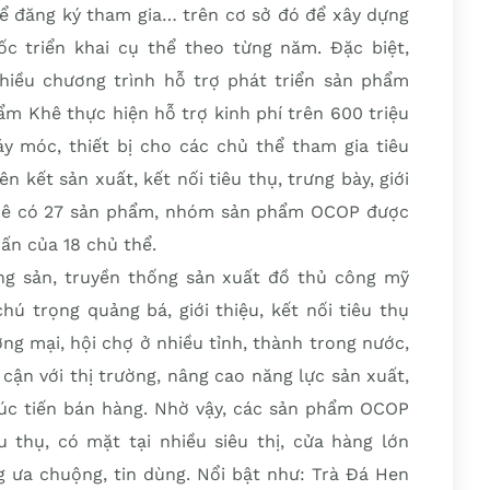
thể đăng ký tham gia… trên cơ sở đó để xây dựng
c triển khai cụ thể theo từng năm. Đặc biệt,
nhiều chương trình hỗ trợ phát triển sản phẩm
m Khê thực hiện hỗ trợ kinh phí trên 600 triệu
áy móc, thiết bị cho các chủ thể tham gia tiêu
 kết sản xuất, kết nối tiêu thụ, trưng bày, giới
hê có 27 sản phẩm, nhóm sản phẩm OCOP được
rấn của 18 chủ thể.
ng sản, truyền thống sản xuất đồ thủ công mỹ
ú trọng quảng bá, giới thiệu, kết nối tiêu thụ
ng mại, hội chợ ở nhiều tỉnh, thành trong nước,
cận với thị trường, nâng cao năng lực sản xuất,
úc tiến bán hàng. Nhờ vậy, các sản phẩm OCOP
 thụ, có mặt tại nhiều siêu thị, cửa hàng lớn
ng ưa chuộng, tin dùng. Nổi bật như: Trà Đá Hen