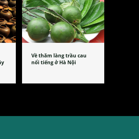
Về thăm làng trầu cau
ây
nổi tiếng ở Hà Nội