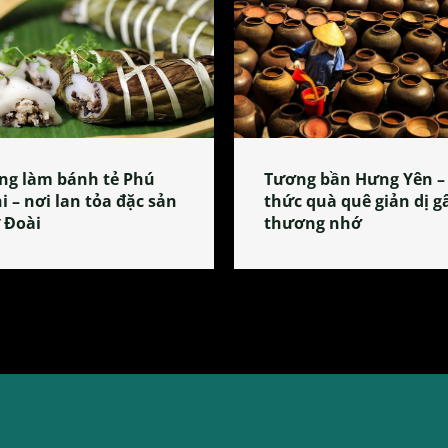
ng làm bánh tẻ Phú
Tương bần Hưng Yên –
i – nơi lan tỏa đặc sản
thức quà quê giản dị g
 Đoài
thương nhớ