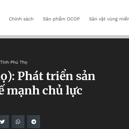
Chính sách
Sản phẩm OCOP
Sản vật vùng miề
Tỉnh Phú Thọ
): Phát triển sản
ế mạnh chủ lực