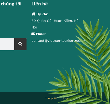
 chúng tôi
Liên hệ
Địa chỉ:
80 Quán Sứ, Hoàn Kiếm, Hà
Nội
Email:
contact@vietnamtourism.gov.vn
Trung tâm Thông tin du lịch