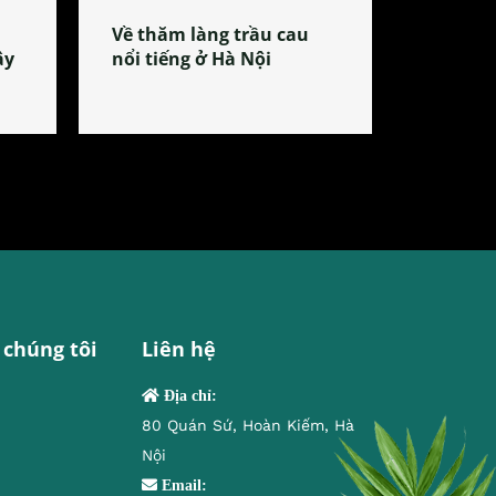
Về thăm làng trầu cau
ây
nổi tiếng ở Hà Nội
 chúng tôi
Liên hệ
Địa chỉ:
80 Quán Sứ, Hoàn Kiếm, Hà
Nội
Email: