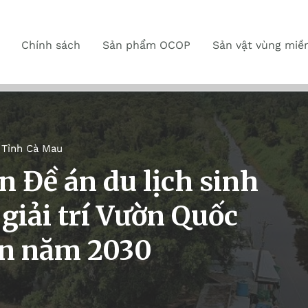
Chính sách
Sản phẩm OCOP
Sản vật vùng miề
,
Tỉnh Cà Mau
n Đề án du lịch sinh
 giải trí Vườn Quốc
ến năm 2030