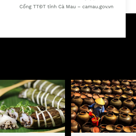
Cổng TTĐT tỉnh Cà Mau – camau.gov.vn