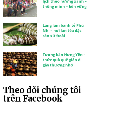
lịch theo hướng xanh –
thông minh – bền vững
Làng làm bánh tẻ Phú
Nhi – nơi lan tỏa đặc
sản xứ Đoài
Tương bần Hưng Yên –
thức quà quê giản dị
gây thương nhớ
Theo dõi chúng tôi
trên Facebook