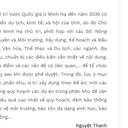
iải trí Vườn Quốc gia U Minh Hạ đến năm 2030 có
ển du lịch, kinh tế, xã hội của tỉnh, do đó Chủ
 Minh Hạ chủ trì, phối hợp với các Sở: Nông
guyên và Môi trường, Xây dựng, Kế hoạch và Đầu
, Văn hóa, Thể thao và Du lịch, các ngành, địa
, chuẩn bị các điều kiện cần thiết về nội dung,
ịa điểm và các vấn đề có liên quan,… để tổ chức
ay sau khi được phê duyệt. Trong đó, lưu ý mục
ác phân khu, vị trí xây dựng theo Đề án; mời các
ởng quy hoạch các dự án trong phân khu đế cân
t hiệu quả cao nhất về quy hoạch, đảm bảo thống
o vệ môi trường, bảo tồn đa dạng sinh học, bảo
 đồng…
Nguyệt Thanh