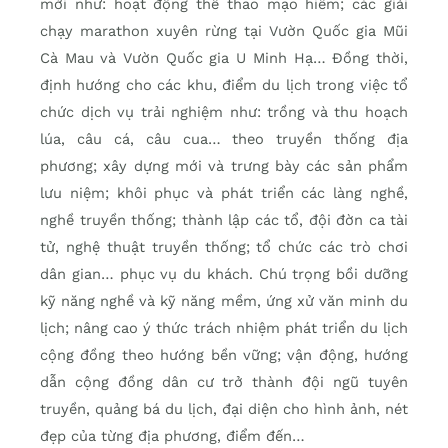
mới như: hoạt động thể thao mạo hiểm; các giải
chạy marathon xuyên rừng tại Vườn Quốc gia Mũi
Cà Mau và Vườn Quốc gia U Minh Hạ… Ðồng thời,
định hướng cho các khu, điểm du lịch trong việc tổ
chức dịch vụ trải nghiệm như: trồng và thu hoạch
lúa, câu cá, câu cua… theo truyền thống địa
phương; xây dựng mới và trưng bày các sản phẩm
lưu niệm; khôi phục và phát triển các làng nghề,
nghề truyền thống; thành lập các tổ, đội đờn ca tài
tử, nghệ thuật truyền thống; tổ chức các trò chơi
dân gian… phục vụ du khách. Chú trọng bồi dưỡng
kỹ năng nghề và kỹ năng mềm, ứng xử văn minh du
lịch; nâng cao ý thức trách nhiệm phát triển du lịch
cộng đồng theo hướng bền vững; vận động, hướng
dẫn cộng đồng dân cư trở thành đội ngũ tuyên
truyền, quảng bá du lịch, đại diện cho hình ảnh, nét
đẹp của từng địa phương, điểm đến…