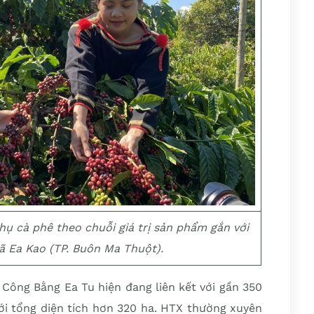
thụ cà phê theo chuỗi giá trị sản phẩm gắn với
 xã Ea Kao (TP. Buôn Ma Thuột).
Công Bằng Ea Tu hiện đang liên kết với gần 350
với tổng diện tích hơn 320 ha. HTX thường xuyên