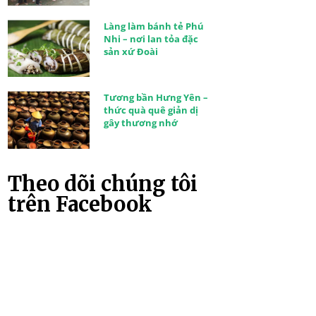
Làng làm bánh tẻ Phú
Nhi – nơi lan tỏa đặc
sản xứ Đoài
Tương bần Hưng Yên –
thức quà quê giản dị
gây thương nhớ
Theo dõi chúng tôi
trên Facebook