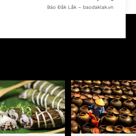
Báo Đắk Lắk – baodaklak.vn