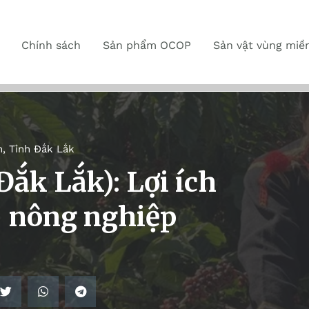
Chính sách
Sản phẩm OCOP
Sản vật vùng miề
n
,
Tỉnh Đắk Lắk
ắk Lắk): Lợi ích
– nông nghiệp