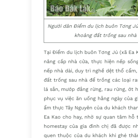
Người dân Điểm du lịch buôn Tơng Jú
khoảng đất trống sau nhà 
Tại Điểm du lịch buôn Tơng Jú (xã Ea 
nâng cấp nhà cửa, thực hiện nếp sống
nếp nhà dài, duy trì nghề dệt thổ cẩm
đất trống sau nhà để trồng các loại r
lá sắn, mướp đắng rừng, rau rừng, ớt
phục vụ việc ăn uống hằng ngày của g
ẩm thực Tây Nguyên của du khách tha
Ea Kao cho hay, nhờ sự quan tâm hỗ 
homestay của gia đình chị đã được nh
quen thuộc của du khách khi ghé thă