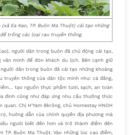
 (xã Ea Kao, TP. Buôn Ma Thuột) cải tạo những
để trồng các loại rau truyền thống.
Kao), người dân trong buôn đã chủ động cải tạo,
 văn minh để đón khách du lịch. Bên cạnh giữ
, người dân trong buôn đã cải tạo những khoảng
au truyền thống của dân tộc mình như: cà đắng,
 hiểm… tạo nguồn thực phẩm tươi, sạch, an toàn
ia đình cũng như đáp ứng nhu cầu thưởng thức
m quan. Chị H’Yam Bkrông, chủ Homestay HNOH
trợ, hướng dẫn của chính quyền địa phương mà
iều người biết đến hơn và trở thành điểm đến
m TP. Buôn Ma Thuột. Vào những lúc cao điểm,