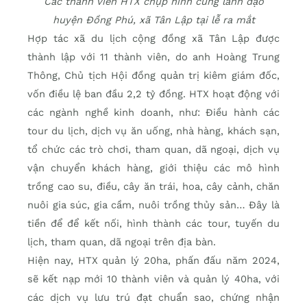
Các thành viên HTX chụp hình cùng lãnh đạo
huyện Đồng Phú, xã Tân Lập tại lễ ra mắt
Hợp tác xã du lịch cộng đồng xã Tân Lập được
thành lập với 11 thành viên, do anh Hoàng Trung
Thông, Chủ tịch Hội đồng quản trị kiêm giám đốc,
vốn điều lệ ban đầu 2,2 tỷ đồng. HTX hoạt động với
các ngành nghề kinh doanh, như: Điều hành các
tour du lịch, dịch vụ ăn uống, nhà hàng, khách sạn,
tổ chức các trò chơi, tham quan, dã ngoại, dịch vụ
vận chuyển khách hàng, giới thiệu các mô hình
trồng cao su, điều, cây ăn trái, hoa, cây cảnh, chăn
nuôi gia súc, gia cầm, nuôi trồng thủy sản… Đây là
tiền để để kết nối, hình thành các tour, tuyến du
lịch, tham quan, dã ngoại trên địa bàn.
Hiện nay, HTX quản lý 20ha, phấn đấu năm 2024,
sẽ kết nạp mới 10 thành viên và quản lý 40ha, với
các dịch vụ
lưu trú đạt chuẩn sao, chứng nhận