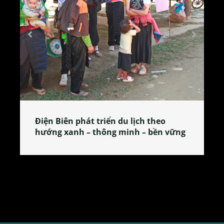
Làng làm bánh tẻ Phú Nhi – nơi lan
ững
tỏa đặc sản xứ Đoài