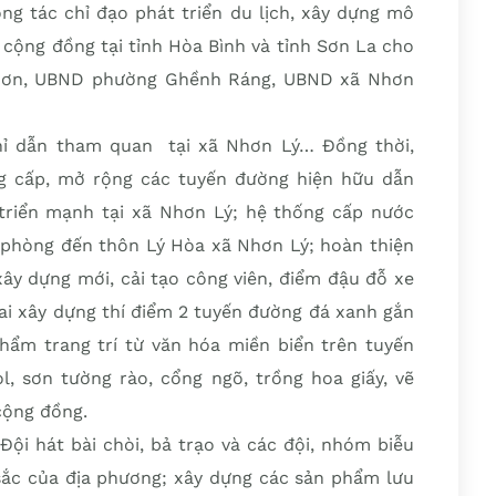
ng tác chỉ đạo phát triển du lịch, xây dựng mô
h cộng đồng tại tỉnh Hòa Bình và tỉnh Sơn La cho
Nhơn, UBND phường Ghềnh Ráng, UBND xã Nhơn
hỉ dẫn tham quan tại xã Nhơn Lý… Đồng thời,
g cấp, mở rộng các tuyến đường hiện hữu dẫn
triển mạnh tại xã Nhơn Lý; hệ thống cấp nước
n phòng đến thôn Lý Hòa xã Nhơn Lý; hoàn thiện
xây dựng mới, cải tạo công viên, điểm đậu đỗ xe
hai xây dựng thí điểm 2 tuyến đường đá xanh gắn
phẩm trang trí từ văn hóa miền biển trên tuyến
l, sơn tường rào, cổng ngõ, trồng hoa giấy, vẽ
cộng đồng.
Đội hát bài chòi, bả trạo và các đội, nhóm biễu
ắc của địa phương; xây dựng các sản phẩm lưu