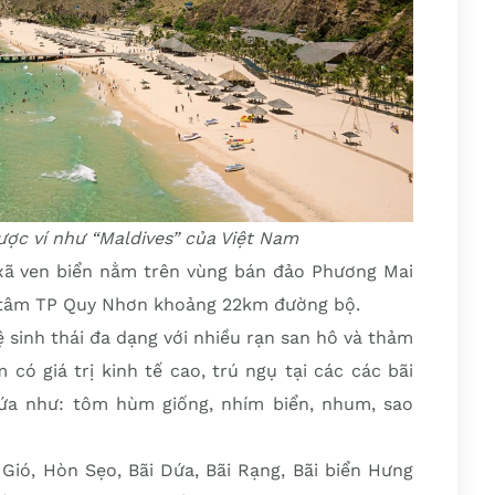
ược ví như “Maldives” của Việt Nam
ã ven biển nằm trên vùng bán đảo Phương Mai
g tâm TP Quy Nhơn khoảng 22km đường bộ.
ệ sinh thái đa dạng với nhiều rạn san hô và thảm
 có giá trị kinh tế cao, trú ngụ tại các các bãi
ứa như: tôm hùm giống, nhím biển, nhum, sao
Gió, Hòn Sẹo, Bãi Dứa, Bãi Rạng, Bãi biển Hưng