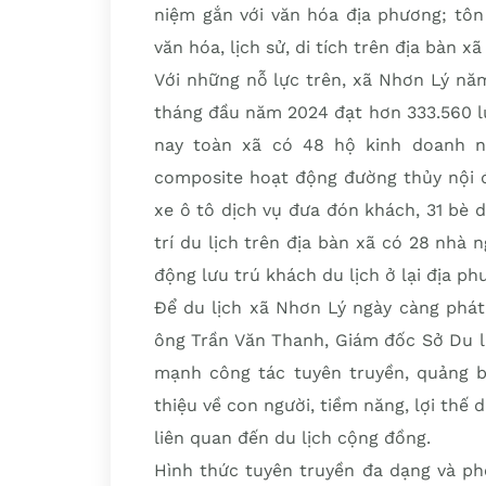
niệm gắn với văn hóa địa phương; tôn 
văn hóa, lịch sử, di tích trên địa bàn x
Với những nỗ lực trên, xã Nhơn Lý nă
tháng đầu năm 2024 đạt hơn 333.560 lư
nay toàn xã có 48 hộ kinh doanh n
composite hoạt động đường thủy nội đị
xe ô tô dịch vụ đưa đón khách, 31 bè d
trí du lịch trên địa bàn xã có 28 nhà
động lưu trú khách du lịch ở lại địa ph
Để du lịch xã Nhơn Lý ngày càng phát 
ông Trần Văn Thanh, Giám đốc Sở Du l
mạnh công tác tuyên truyền, quảng bá
thiệu về con người, tiềm năng, lợi thế 
liên quan đến du lịch cộng đồng.
Hình thức tuyên truyền đa dạng và ph