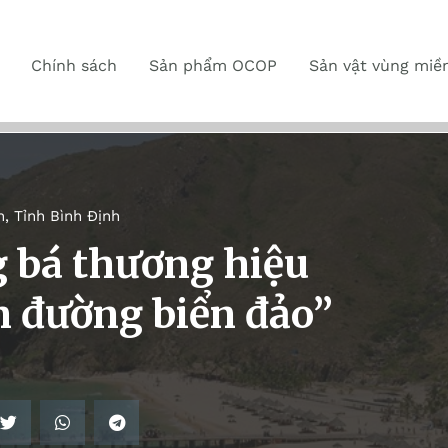
Chính sách
Sản phẩm OCOP
Sản vật vùng miề
n
,
Tỉnh Bình Định
 bá thương hiệu
 đường biển đảo”