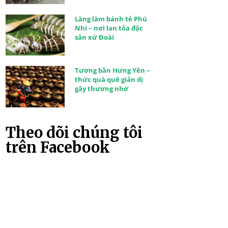
Làng làm bánh tẻ Phú
Nhi – nơi lan tỏa đặc
sản xứ Đoài
Tương bần Hưng Yên –
thức quà quê giản dị
gây thương nhớ
Theo dõi chúng tôi
trên Facebook