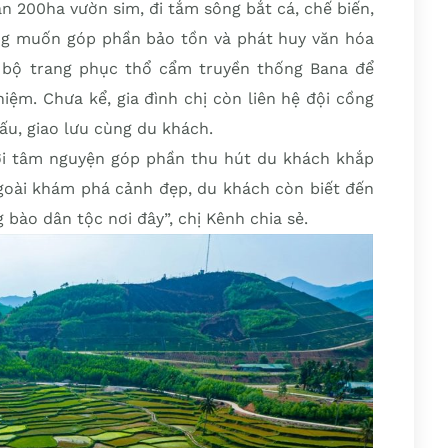
n 200ha vườn sim, đi tắm sông bắt cá, chế biến,
g muốn góp phần bảo tồn và phát huy văn hóa
 bộ trang phục thổ cẩm truyền thống Bana để
ệm. Chưa kể, gia đình chị còn liên hệ đội cồng
ấu, giao lưu cùng du khách.
ởi tâm nguyện góp phần thu hút du khách khắp
Ngoài khám phá cảnh đẹp, du khách còn biết đến
bào dân tộc nơi đây”, chị Kênh chia sẻ.