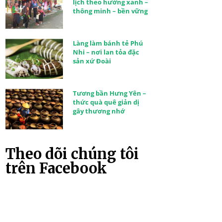
lịch theo hướng xanh –
thông minh – bền vững
Làng làm bánh tẻ Phú
Nhi – nơi lan tỏa đặc
sản xứ Đoài
Tương bần Hưng Yên –
thức quà quê giản dị
gây thương nhớ
Theo dõi chúng tôi
trên Facebook