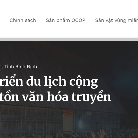
Chính sách
Sản phẩm OCOP
Sản vật vùng miề
n
,
Tỉnh Bình Định
riển du lịch cộng
 tồn văn hóa truyền