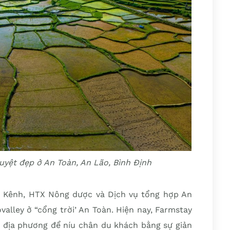
uyệt đẹp ở An Toàn, An Lão, Bình Định
 Kênh, HTX Nông dược và Dịch vụ tổng hợp An
alley ở “cổng trời’ An Toàn. Hiện nay, Farmstay
n địa phương để níu chân du khách bằng sự giản