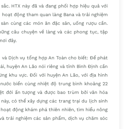
c sắc. HTX này đã và đang phối hợp hiệu quả với
c hoạt động tham quan làng Bana và trải nghiệm
 sàn cùng các món ăn đặc sản, uống rượu cần.
ững câu chuyện về làng và các phong tục, tập
nơi đây.
à Dịch vụ tổng hợp An Toàn cho biết: Để phát
ái, huyện An Lão nói riêng và tỉnh Bình Định cần
ng khu vực. Đối với huyện An Lão, với địa hình
nước biển cùng nhiệt độ trung bình khoảng 22
iệt đới ấn tượng và được bao trùm bởi văn hóa
này, có thể xây dựng các trang trại du lịch sinh
c hoạt động khám phá thiên nhiên, tìm hiểu nông
 và trải nghiệm các sản phẩm, dịch vụ chăm sóc