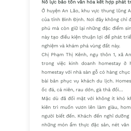
Nỗ lực bảo tồn văn hóa kết hợp phát tr
Ở huyện An Lão, khu vực thung lũng A
của tỉnh Bình Định. Nơi đây không chỉ
phú mà còn giữ lại những đặc điểm si
này tạo điều kiện thuận lợi để phát tr
nghiệm và khám phá vùng đất này.
Chị Phạm Thị Kênh, ngụ thôn 1, xã A
trong việc kinh doanh homestay ở
homestay với nhà sàn gỗ có hàng chục
bài bản phục vụ khách du lịch. Home
ốc đá, cá niên, rau dớn, gà thả đồi…
Mặc dù đã đối mặt với không ít khó k
kiên trì muốn vươn lên làm giàu, hom
người biết đến. Khách đến nghỉ dưỡng
những món ẩm thực đặc sản, nét văn 