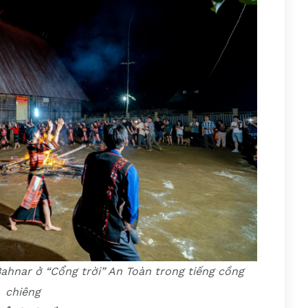
hnar ở “Cổng trời” An Toàn trong tiếng cồng
chiêng