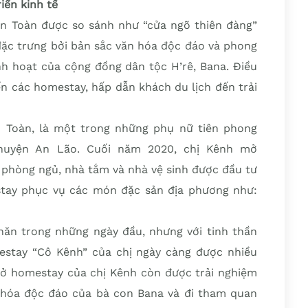
iển kinh tế
n Toàn được so sánh như “cửa ngõ thiên đàng”
 đặc trưng bởi bản sắc văn hóa độc đáo và phong
nh hoạt của cộng đồng dân tộc H’rê, Bana. Điều
iển các homestay, hấp dẫn khách du lịch đến trải
n Toàn, là một trong những phụ nữ tiên phong
 huyện An Lão. Cuối năm 2020, chị Kênh mở
 phòng ngủ, nhà tắm và nhà vệ sinh được đầu tư
stay phục vụ các món đặc sản địa phương như:
hăn trong những ngày đầu, nhưng với tinh thần
estay “Cô Kênh” của chị ngày càng được nhiều
 ở homestay của chị Kênh còn được trải nghiệm
hóa độc đáo của bà con Bana và đi tham quan