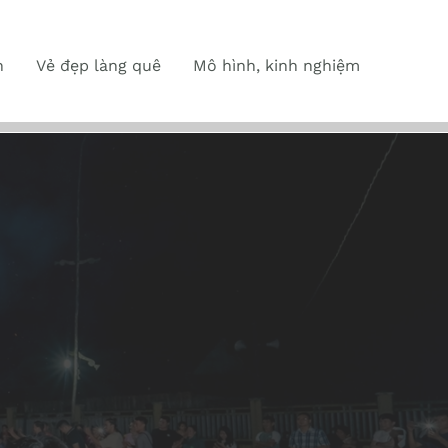
n
Vẻ đẹp làng quê
Mô hình, kinh nghiệm