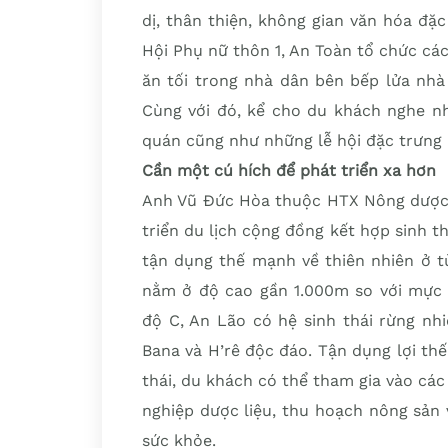
dị, thân thiện, không gian văn hóa đặ
Hội Phụ nữ thôn 1, An Toàn tổ chức cá
ăn tối trong nhà dân bên bếp lửa nhà
Cùng với đó, kể cho du khách nghe nh
quán cũng như những lễ hội đặc trưng 
Cần một cú hích để phát triển xa hơn
Anh Vũ Đức Hòa thuộc HTX Nông dược v
triển du lịch cộng đồng kết hợp sinh th
tận dụng thế mạnh về thiên nhiên ở từ
nằm ở độ cao gần 1.000m so với mực 
độ C, An Lão có hệ sinh thái rừng nh
Bana và H’rê độc đáo. Tận dụng lợi thế 
thái, du khách có thể tham gia vào cá
nghiệp dược liệu, thu hoạch nông sản
sức khỏe.