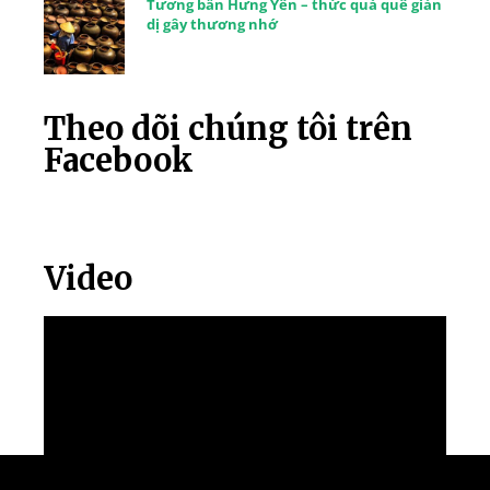
Tương bần Hưng Yên – thức quà quê giản
dị gây thương nhớ
Theo dõi chúng tôi trên
Facebook
Video