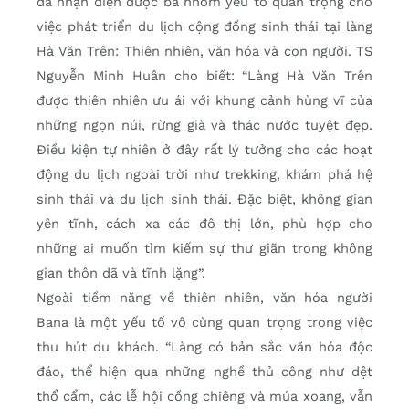
đã nhận diện được ba nhóm yếu tố quan trọng cho
việc phát triển du lịch cộng đồng sinh thái tại làng
Hà Văn Trên: Thiên nhiên, văn hóa và con người. TS
Nguyễn Minh Huân cho biết: “Làng Hà Văn Trên
được thiên nhiên ưu ái với khung cảnh hùng vĩ của
những ngọn núi, rừng già và thác nước tuyệt đẹp.
Điều kiện tự nhiên ở đây rất lý tưởng cho các hoạt
động du lịch ngoài trời như trekking, khám phá hệ
sinh thái và du lịch sinh thái. Đặc biệt, không gian
yên tĩnh, cách xa các đô thị lớn, phù hợp cho
những ai muốn tìm kiếm sự thư giãn trong không
gian thôn dã và tĩnh lặng”.
Ngoài tiềm năng về thiên nhiên, văn hóa người
Bana là một yếu tố vô cùng quan trọng trong việc
thu hút du khách. “Làng có bản sắc văn hóa độc
đáo, thể hiện qua những nghề thủ công như dệt
thổ cẩm, các lễ hội cồng chiêng và múa xoang, vẫn