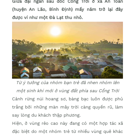
Giữa đại ngàn sau dốc Cổng Trời ở xã An Toàn
(huyện An Lão, Bình Định) mấy năm trở lại đây
được ví như một Đà Lạt thu nhỏ.
Từ ý tưởng của nhóm bạn trẻ đã nhen nhóm lên
một sinh khí mới ở vùng đất phía sau Cổng Trời
Cảnh rừng núi hoang sơ, bàng bạc luôn được phủ
trắng bởi những màn mây trời càng quyến rũ, làm
say lòng du khách thập phương.
Hiện, ở vùng rẻo cao này đang có một hợp tác xã
đặc biệt do một nhóm trẻ từ nhiều vùng quê khác