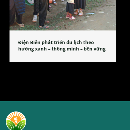
Làng làm bánh tẻ Phú Nhi – nơi lan
tỏa đặc sản xứ Đoài