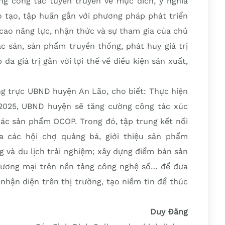
 công tác tuyên truyền về mục đích, ý nghĩa
tạo, tập huấn gắn với phương pháp phát triển
cao năng lực, nhận thức và sự tham gia của chủ
c sản, sản phẩm truyền thống, phát huy giá trị
a giá trị gắn với lợi thế về điều kiện sản xuất,
 trực UBND huyện An Lão, cho biết: Thực hiện
2025, UBND huyện sẽ tăng cường công tác xúc
các sản phẩm OCOP. Trong đó, tập trung kết nối
 các hội chợ quảng bá, giới thiệu sản phẩm
g và du lịch trải nghiệm; xây dựng điểm bán sản
hương mại trên nền tảng công nghệ số… để đưa
hận diện trên thị trường, tạo niềm tin để thúc
Duy Đăng