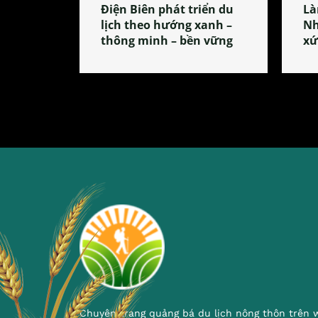
Điện Biên phát triển du
Là
lịch theo hướng xanh –
Nh
thông minh – bền vững
xứ
Chuyên trang quảng bá du lịch nông thôn trên 