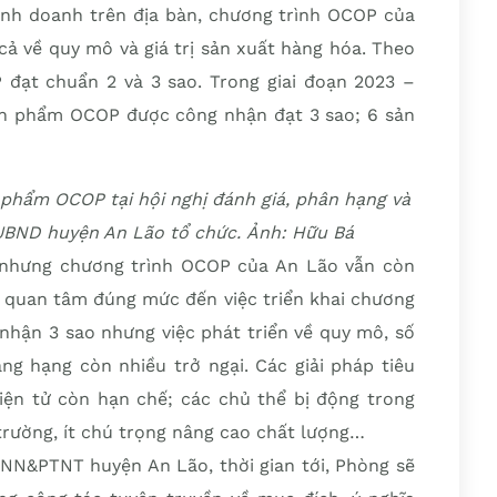
inh doanh trên địa bàn, chương trình OCOP của
cả về quy mô và giá trị sản xuất hàng hóa. Theo
đạt chuẩn 2 và 3 sao. Trong giai đoạn 2023 –
ản phẩm OCOP được công nhận đạt 3 sao; 6 sản
 phẩm OCOP tại hội nghị đánh giá, phân hạng và
BND huyện An Lão tổ chức. Ảnh: Hữu Bá
an nhưng chương trình OCOP của An Lão vẫn còn
a quan tâm đúng mức đến việc triển khai chương
nhận 3 sao nhưng việc phát triển về quy mô, số
ng hạng còn nhiều trở ngại. Các giải pháp tiêu
ện tử còn hạn chế; các chủ thể bị động trong
hị trường, ít chú trọng nâng cao chất lượng…
NN&PTNT huyện An Lão, thời gian tới, Phòng sẽ