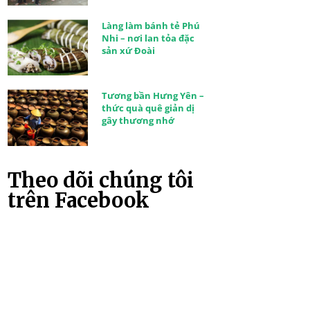
Làng làm bánh tẻ Phú
Nhi – nơi lan tỏa đặc
sản xứ Đoài
Tương bần Hưng Yên –
thức quà quê giản dị
gây thương nhớ
Theo dõi chúng tôi
trên Facebook