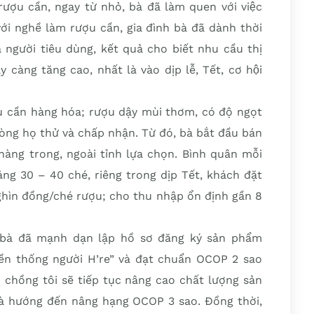
ượu cần, ngay từ nhỏ, bà đã làm quen với việc
với nghề làm rượu cần, gia đình bà đã dành thời
 người tiêu dùng, kết quả cho biết nhu cầu thị
càng tăng cao, nhất là vào dịp lễ, Tết, cơ hội
 cần hàng hóa; rượu dậy mùi thơm, có độ ngọt
dòng họ thử và chấp nhận. Từ đó, bà bắt đầu bán
hàng trong, ngoài tỉnh lựa chọn. Bình quân mỗi
ảng 30 – 40 ché, riêng trong dịp Tết, khách đặt
ghìn đồng/ché rượu; cho thu nhập ổn định gần 8
h bà đã mạnh dạn lập hồ sơ đăng ký sản phẩm
ền thống người H’re” và đạt chuẩn OCOP 2 sao
ợ chồng tôi sẽ tiếp tục nâng cao chất lượng sản
và hướng đến nâng hạng OCOP 3 sao. Đồng thời,