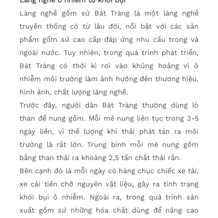
Làng nghề ô nhiễm từ khói bụi
Làng nghề gốm sứ Bát Tràng là một làng nghề
truyền thống có từ lâu đời, nổi bật với các sản
phẩm gốm sứ cao cấp đáp ứng nhu cầu trong và
ngoài nước. Tuy nhiên, trong quá trình phát triển,
Bát Tràng có thời kì rơi vào khủng hoảng vì ô
nhiễm môi trường làm ảnh hưởng đến thương hiệu,
hình ảnh, chất lượng làng nghề.
Trước đây, người dân Bát Tràng thường dùng lò
than để nung gốm. Mỗi mẻ nung liên tục trong 3-5
ngày liền, vì thế lượng khí thải phát tán ra môi
trường là rất lớn. Trung bình mỗi mẻ nung gốm
bằng than thải ra khoảng 2,5 tấn chất thải rắn.
Bên cạnh đó là mỗi ngày có hàng chục chiếc xe tải,
xe cải tiến chở nguyên vật liệu, gây ra tình trạng
khói bụi ô nhiễm. Ngoài ra, trong quá trình sản
xuất gốm sứ những hóa chất dùng để nâng cao