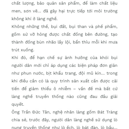
chất lượng, bảo quản sản phẩm, để làm chất liệu
men, sơn vẽ… đã gây hại trực tiếp tới môi trường
không khí ở làng nghề.
Không những thế, bụi đất, bụi than và phế phẩm,
gốm sứ vỡ hỏng được chất đống bên đường, tạo
thành đống bùn nhão lầy lội, bẩn thỉu mỗi khi mưa
trút xuống.
Khi đó, để hạn chế sự ảnh hưởng của khói bụi
người dân mới chỉ áp dụng các biện pháp đơn giản
như phun nước, bịt khẩu trang, đội mũ kín… trong
khi điều cần có là quy trình sản xuất cần được cải
tiến để giảm thiểu ô nhiễm – vấn đề mà bất cứ
làng nghề truyền thống nào cũng đau đầu giải
quyết.
Ông Trần Đức Tân, nghệ nhân làng gốm Bát Tràng
chia sẻ, trước đây, người dân làng nghề sử dụng lò
nung truyền thống như lò ếch, lò bát đàn, lò bầu…