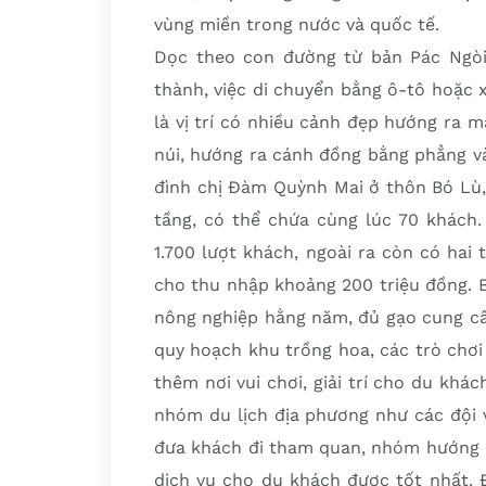
vùng miền trong nước và quốc tế.
Dọc theo con đường từ bản Pác Ngò
thành, việc di chuyển bằng ô-tô hoặc 
là vị trí có nhiều cảnh đẹp hướng ra 
núi, hướng ra cánh đồng bằng phẳng v
đình chị Đàm Quỳnh Mai ở thôn Bó Lù,
tầng, có thể chứa cùng lúc 70 khách.
1.700 lượt khách, ngoài ra còn có ha
cho thu nhập khoảng 200 triệu đồng. B
nông nghiệp hằng năm, đủ gạo cung cấp
quy hoạch khu trồng hoa, các trò chơi
thêm nơi vui chơi, giải trí cho du khách
nhóm du lịch địa phương như các đội 
đưa khách đi tham quan, nhóm hướng d
dịch vụ cho du khách được tốt nhất. 