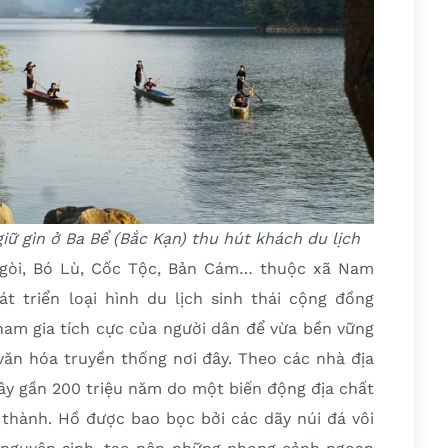
ữ gìn ở Ba Bể (Bắc Kạn) thu hút khách du lịch
gòi, Bó Lù, Cốc Tộc, Bản Cám… thuộc xã Nam
 triển loại hình du lịch sinh thái cộng đồng
ham gia tích cực của người dân để vừa bền vững
ị văn hóa truyền thống nơi đây. Theo các nhà địa
ây gần 200 triệu năm do một biến động địa chất
o thành. Hồ được bao bọc bởi các dãy núi đá vôi