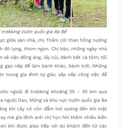
 trekking Vườn quốc gia Ba Bể
ực giữa sàn nhà, chị Thầm cời than hồng nướng
nh đỏ lựng, thơm ngon. Chị bảo, những ngày nhà
 sẻ việc đồng áng, lấy củi, đánh bắt cá tôm; tối
ang gạo nếp để làm bánh khảo, bánh trời. Những
n trong gia đình tự giác sắp xếp công việc để
ước ngoài đi trekking khoảng 25 – 30 km qua
a người Dao, Mông và khu vực Vườn quốc gia Ba
sáng khi cây cỏ còn đẫm hơi sương đến khi mặt
tay mà gia đình anh chị học hỏi thêm nhiều kiến
hơn khi được giao tiếp với du khách đến từ các