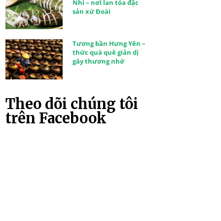
Nhi – nơi lan tỏa đặc
sản xứ Đoài
Tương bần Hưng Yên –
thức quà quê giản dị
gây thương nhớ
Theo dõi chúng tôi
trên Facebook