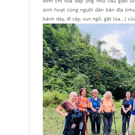
đình chị vừa đáp ứng nhu cầu giao lưu
sinh hoạt cùng người dân bản địa (nh
bánh dày, đi cày, vun ngô, gặt lúa…) củ