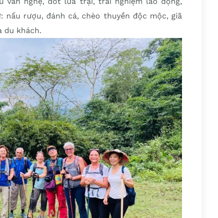
 văn nghệ, đốt lửa trại, trải nghiệm lao động,
ư: nấu rượu, đánh cá, chèo thuyền độc mộc, giã
a du khách.