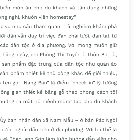
 biến món ăn cho du khách và tận dụng những
hòng nghỉ, khuôn viên homestay”.
c vụ nhu cầu tham quan, trải nghiệm khám phá
 dân vẫn duy trì việc đan chài lưới, đan lát từ
 các dân tộc ở địa phương. Với mong muốn giữ
c, hằng ngày, chị Phùng Thị Tuyền ở thôn Bó Lù,
 sản phẩm đặc trưng của dân tộc như quần áo
ố sản phẩm thiết kế thủ công khác để giới thiệu,
tên gọi “Nàng Bân” là điểm “check in” lý tưởng
ng gian thiết kế bằng gỗ theo phong cách tối
g hướng ra mặt hồ mênh mông tạo cho du khách
 Ủy ban nhân dân xã Nam Mẫu – ở bản Pác Ngòi
ước ngoài đầu tiên ở địa phương. Với lợi thế là
nh và Pháp, anh Sơn làm luôn hướng dẫn viên cho