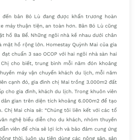
i đến bản Bó Lù đang được khẩn trương hoàn
xe máy thuận tiện, an toàn hơn. Bản Bó Lù cũng
mặt hồ Ba Bể. Những ngôi nhà kề nhau dưới chân
à mặt hồ rộng lớn. Homestay Quỳnh Mai của gia
 đạt chuẩn 3 sao OCOP với hai ngôi nhà sàn hai
 Chị cho biết, trung bình mỗi năm đón khoảng
i thuyền máy vận chuyển khách du lịch, mỗi năm
ên cạnh đó, gia đình chị Mai trồng 3.000m2 đất
 cho gia đình, khách du lịch. Trong khuôn viên
 dân gian trên diện tích khoảng 6.000m2 để tạo
. Chị Mai chia sẻ: “Chúng tôi liên kết với các tổ
văn nghệ biểu diễn cho du khách, nhóm thuyền
ẫn viên để chia sẻ lợi ích và bảo đảm cung ứng
Đồng thời, luôn ưu tiên dùng các nông sản, sản