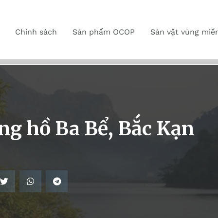
Chính sách
Sản phẩm OCOP
Sản vật vùng miề
ng hồ Ba Bể, Bắc Kạn