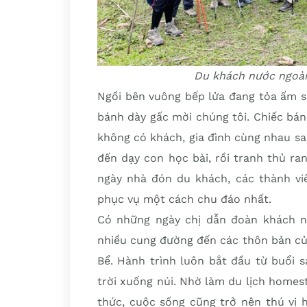
Du khách nước ngoài
Ngồi bên vuông bếp lửa đang tỏa ấm s
bánh dày gấc mời chúng tôi. Chiếc bá
không có khách, gia đình cùng nhau san
đến dạy con học bài, rồi tranh thủ r
ngày nhà đón du khách, các thành viê
phục vụ một cách chu đáo nhất.
Có những ngày chị dẫn đoàn khách n
nhiều cung đường đến các thôn bản củ
Bể. Hành trình luôn bắt đầu từ buổi 
trời xuống núi. Nhờ làm du lịch homes
thức, cuộc sống cũng trở nên thú vị 