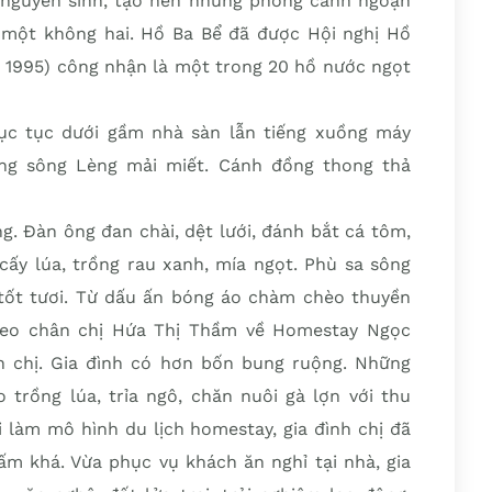
 nguyên sinh, tạo nên những phong cảnh ngoạn
ó một không hai. Hồ Ba Bể đã được Hội nghị Hồ
m 1995) công nhận là một trong 20 hồ nước ngọt
lục tục dưới gầm nhà sàn lẫn tiếng xuồng máy
òng sông Lèng mải miết. Cánh đồng thong thả
g. Đàn ông đan chài, dệt lưới, đánh bắt cá tôm,
cấy lúa, trồng rau xanh, mía ngọt. Phù sa sông
tốt tươi. Từ dấu ấn bóng áo chàm chèo thuyền
heo chân chị Hứa Thị Thầm về Homestay Ngọc
h chị. Gia đình có hơn bốn bung ruộng. Những
 trồng lúa, trỉa ngô, chăn nuôi gà lợn với thu
i làm mô hình du lịch homestay, gia đình chị đã
m khá. Vừa phục vụ khách ăn nghỉ tại nhà, gia