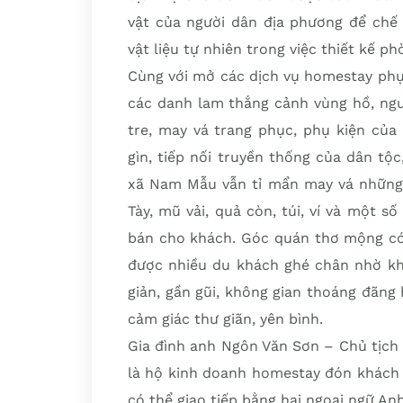
vật của người dân địa phương để chế
vật liệu tự nhiên trong việc thiết kế p
Cùng với mở các dịch vụ homestay phụ
các danh lam thắng cảnh vùng hồ, người
tre, may vá trang phục, phụ kiện của
gìn, tiếp nối truyền thống của dân tộ
xã Nam Mẫu vẫn tỉ mẩn may vá những
Tày, mũ vải, quả còn, túi, ví và một s
bán cho khách. Góc quán thơ mộng có 
được nhiều du khách ghé chân nhờ khô
giản, gần gũi, không gian thoáng đãn
cảm giác thư giãn, yên bình.
Gia đình anh Ngôn Văn Sơn – Chủ tịch
là hộ kinh doanh homestay đón khách n
có thể giao tiếp bằng hai ngoại ngữ A