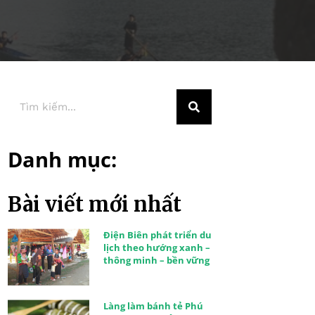
Danh mục:
Bài viết mới nhất
Điện Biên phát triển du
lịch theo hướng xanh –
thông minh – bền vững
Làng làm bánh tẻ Phú