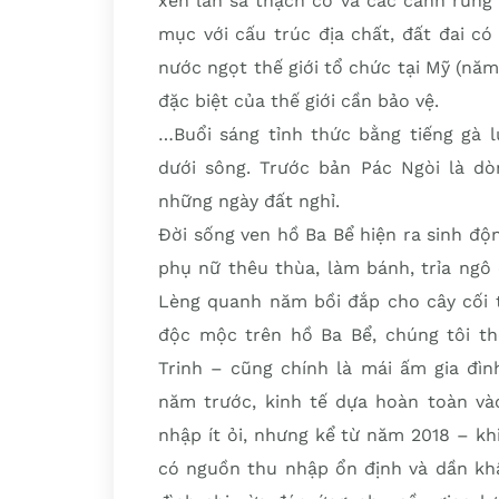
xen lẫn sa thạch cổ và các cánh rừng
mục với cấu trúc địa chất, đất đai c
nước ngọt thế giới tổ chức tại Mỹ (nă
đặc biệt của thế giới cần bảo vệ.
…Buổi sáng tỉnh thức bằng tiếng gà 
dưới sông. Trước bản Pác Ngòi là d
những ngày đất nghỉ.
Đời sống ven hồ Ba Bể hiện ra sinh độn
phụ nữ thêu thùa, làm bánh, trỉa ngô 
Lèng quanh năm bồi đắp cho cây cối 
độc mộc trên hồ Ba Bể, chúng tôi t
Trinh – cũng chính là mái ấm gia đìn
năm trước, kinh tế dựa hoàn toàn vào
nhập ít ỏi, nhưng kể từ năm 2018 – kh
có nguồn thu nhập ổn định và dần khấ