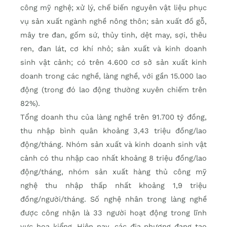
công mỹ nghệ; xử lý, chế biến nguyên vật liệu phục
vụ sản xuất ngành nghề nông thôn; sản xuất đồ gỗ,
mây tre đan, gốm sứ, thủy tinh, dệt may, sợi, thêu
ren, đan lát, cơ khí nhỏ; sản xuất và kinh doanh
sinh vật cảnh; có trên 4.600 cơ sở sản xuất kinh
doanh trong các nghề, làng nghề, với gần 15.000 lao
động (trong đó lao động thường xuyên chiếm trên
82%).
Tổng doanh thu của làng nghề trên 91.700 tỷ đồng,
thu nhập bình quân khoảng 3,43 triệu đồng/lao
động/tháng. Nhóm sản xuất và kinh doanh sinh vật
cảnh có thu nhập cao nhất khoảng 8 triệu đồng/lao
động/tháng, nhóm sản xuất hàng thủ công mỹ
nghệ thu nhập thấp nhất khoảng 1,9 triệu
đồng/người/tháng. Số nghệ nhân trong làng nghề
được công nhận là 33 người hoạt động trong lĩnh
vực hoa kiểng. Hiện nay, các địa phương đang tạo