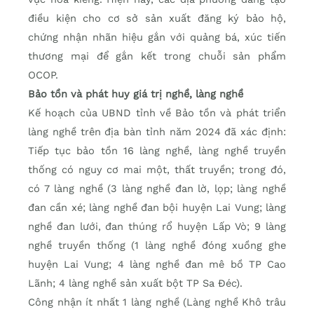
điều kiện cho cơ sở sản xuất đăng ký bảo hộ,
chứng nhận nhãn hiệu gắn với quảng bá, xúc tiến
thương mại để gắn kết trong chuỗi sản phẩm
OCOP.
Bảo tồn và phát huy giá trị nghề, làng nghề
Kế hoạch của UBND tỉnh về Bảo tồn và phát triển
làng nghề trên địa bàn tỉnh năm 2024 đã xác định:
Tiếp tục bảo tồn 16 làng nghề, làng nghề truyền
thống có nguy cơ mai một, thất truyền; trong đó,
có 7 làng nghề (3 làng nghề đan lờ, lọp; làng nghề
đan cần xé; làng nghề đan bội huyện Lai Vung; làng
nghề đan lưới, đan thúng rổ huyện Lấp Vò; 9 làng
nghề truyền thống (1 làng nghề đóng xuồng ghe
huyện Lai Vung; 4 làng nghề đan mê bồ TP Cao
Lãnh; 4 làng nghề sản xuất bột TP Sa Đéc).
Công nhận ít nhất 1 làng nghề (Làng nghề Khô trâu