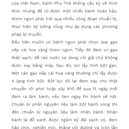
của Việt Nam, bánh Phu Thê không cầu kỳ về hình
thức nhưng để có được một chiếc bánh hoàn hảo,
thơm ngon phải trải qua nhiều công đoạn chuẩn bị,
thực hiện kỹ lưỡng cũng như áp dụng các phương
pháp bí truyền.
Đầu tiên muốn có bánh ngon phải chọn loại gạo
nếp cái hoa vàng thơm ngon. Tiếp đó đem vo gạo
thật sạch, để ráo nước và dùng cối giã chứ không
được xay bằng máy. Sau đó, lọc lấy tinh bột gạo.
Một cân gạo nếp cái hoa vàng thường chỉ lấy được
4 lạng tinh bột. Bột lọc đó lại đem xay cho thật
nhuyễn rồi phơi hoặc sấy khô để qua 15 ngày mới
đem ra làm bánh, nếu làm ngay thì bánh sẽ nát.
Chuẩn bị phần nguyên liệu làm bột bánh xong thì
đến chuẩn bị nguyên liệu làm nhân bánh. Nhân
bánh là đỗ xanh được ngâm kỹ đãi sạch vỏ, đem
hấp chín, nghiền mịn, thắng với đường và trộn lẫn