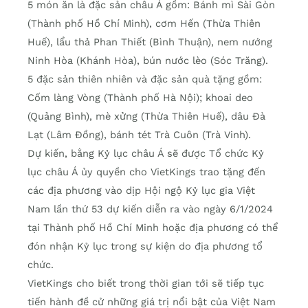
5 món ăn là đặc sản châu Á gồm: Bánh mì Sài Gòn
(Thành phố Hồ Chí Minh), cơm Hến (Thừa Thiên
Huế), lẩu thả Phan Thiết (Bình Thuận), nem nướng
Ninh Hòa (Khánh Hòa), bún nước lèo (Sóc Trăng).
5 đặc sản thiên nhiên và đặc sản quà tặng gồm:
Cốm làng Vòng (Thành phố Hà Nội); khoai deo
(Quảng Bình), mè xửng (Thừa Thiên Huế), dâu Đà
Lạt (Lâm Đồng), bánh tét Trà Cuôn (Trà Vinh).
Dự kiến, bằng Kỷ lục châu Á sẽ được Tổ chức Kỷ
lục châu Á ủy quyền cho VietKings trao tặng đến
các địa phương vào dịp Hội ngộ Kỷ lục gia Việt
Nam lần thứ 53 dự kiến diễn ra vào ngày 6/1/2024
tại Thành phố Hồ Chí Minh hoặc địa phương có thể
đón nhận Kỷ lục trong sự kiện do địa phương tổ
chức.
VietKings cho biết trong thời gian tới sẽ tiếp tục
tiến hành đề cử những giá trị nổi bật của Việt Nam