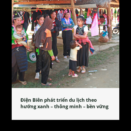
Làng làm bánh tẻ Phú Nhi – nơi lan
 vững
tỏa đặc sản xứ Đoài