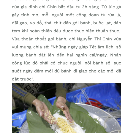
của gia đình chị Chín bắt đầu từ 3h sáng. Từ lúc gà
gáy tinh mơ, mỗi người một công đoạn từ rửa lá,
đãi gạo, vo đỗ, thái thịt đến gói bánh, buộc lạt, dán
tem khi hoàn thiện đều được thực hiện thuần thục.
Vừa thoăn thoắt gói bánh, chị Nguyễn Thị Chín vừa
vui mừng chia sẻ: “Những ngày giáp Tết âm lịch, số
lượng bánh đặt lên đến hai nghìn cái/ngày. Nhân
công lúc đó phải có chục người, nồi bánh sôi sục
suốt ngày đêm mới đủ bánh đi giao cho các mối đã
đặt trước”.