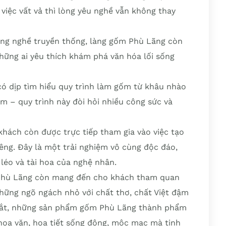
 việc vất vả thì lòng yêu nghề vẫn không thay
làng nghề truyền thống, làng gốm Phù Lãng còn
hững ai yêu thích khám phá văn hóa lối sống
ó dịp tìm hiểu quy trình làm gốm từ khâu nhào
m – quy trình này đòi hỏi nhiều công sức và
 khách còn được trực tiếp tham gia vào việc tạo
ng. Đây là một trải nghiệm vô cùng độc đáo,
léo và tài hoa của nghệ nhân.
 Phù Lãng còn mang đến cho khách tham quan
hững ngõ ngách nhỏ với chất thơ, chất Việt đậm
mắt, những sản phẩm gốm Phù Lãng thành phẩm
hoa văn, họa tiết sống động, mộc mạc mà tinh