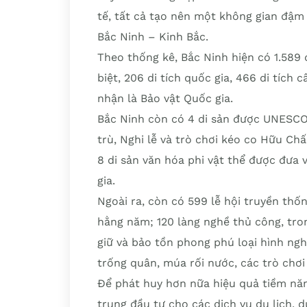
tế, tất cả tạo nên một không gian đậm
Bắc Ninh – Kinh Bắc.
Theo thống kê, Bắc Ninh hiện có 1.589 d
biệt, 206 di tích quốc gia, 466 di tích 
nhận là Bảo vật Quốc gia.
Bắc Ninh còn có 4 di sản được UNESCO
trù, Nghi lễ và trò chơi kéo co Hữu Ch
8 di sản văn hóa phi vật thể được đưa
gia.
Ngoài ra, còn có 599 lễ hội truyền thố
hằng năm; 120 làng nghề thủ công, tro
giữ và bảo tồn phong phú loại hình ngh
trống quân, múa rối nước, các trò chơ
Để phát huy hơn nữa hiệu quả tiềm năn
trung đầu tư cho các dịch vụ du lịch, 