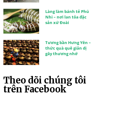
Làng làm bánh tẻ Phú
Nhi – nơi lan tỏa đặc
sản xứ Đoài
Tương bần Hưng Yên –
thức quà quê giản dị
gây thương nhớ
Theo dõi chúng tôi
trên Facebook