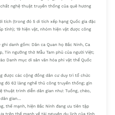
 chất nghệ thuật truyền thống của quê hương
i tích (trong đó 5 di tích xếp hạng Quốc gia đặc
cấp tỉnh); 19 hiện vật, nhóm hiện vật được công
 ghi danh gồm: Dân ca Quan họ Bắc Ninh, Ca
ấp, Tín ngưỡng thờ Mẫu Tam phủ của người Việt;
 vào Danh mục di sản văn hóa phi vật thể Quốc
ng được các cộng đồng dân cư duy trì tổ chức
ng đó 62 làng nghề thủ công truyền thống; gìn
ệ thuật trình diễn dân gian như: Tuồng, chèo,
i dân gian…
g, thế mạnh, hiện Bắc Ninh đang ưu tiên tập
dựa trên thế mạnh về tài nguyên du lịch của tỉnh