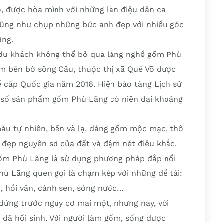
, được hòa mình với những làn điệu dân ca
cũng như chụp những bức anh đẹp với nhiều góc
ợng.
, du khách không thể bỏ qua làng nghề gốm Phù
ằm bên bờ sông Cầu, thuộc thị xã Quế Võ được
ể cấp Quốc gia năm 2016. Hiện bảo tàng Lịch sử
t số sản phẩm gốm Phù Lãng có niên đại khoảng
u tự nhiên, bền và lạ, dáng gốm mộc mạc, thô
 đẹp nguyên sơ của đất và đậm nét điêu khắc.
 gốm Phù Lãng là sử dụng phương pháp đắp nổi
ù Lãng quen gọi là chạm kép với những đề tài:
ọ, hồi văn, cánh sen, sóng nước…
đứng trước nguy cơ mai một, nhưng nay, với
 đã hồi sinh. Với người làm gốm, sống được