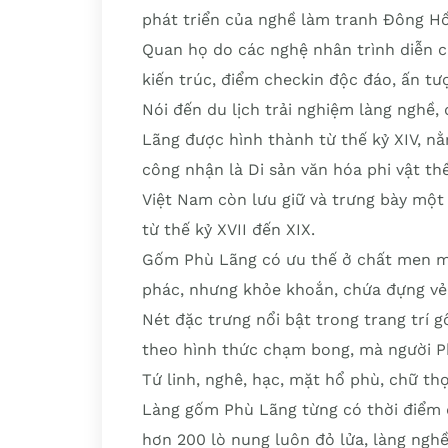
phát triển của nghề làm tranh Đông Hồ
Quan họ do các nghệ nhân trình diễn 
kiến trúc, điểm checkin độc đáo, ấn tư
Nói đến du lịch trải nghiệm làng nghề
Lãng được hình thành từ thế kỷ XIV, n
công nhận là Di sản văn hóa phi vật th
Việt Nam còn lưu giữ và trưng bày mộ
từ thế kỷ XVII đến XIX.
Gốm Phù Lãng có ưu thế ở chất men mà
phác, nhưng khỏe khoắn, chứa đựng vẻ
Nét đặc trưng nổi bật trong trang trí
theo hình thức chạm bong, mà người Ph
Tứ linh, nghê, hạc, mặt hổ phù, chữ th
Làng gốm Phù Lãng từng có thời điểm 
hơn 200 lò nung luôn đỏ lửa, làng nghề