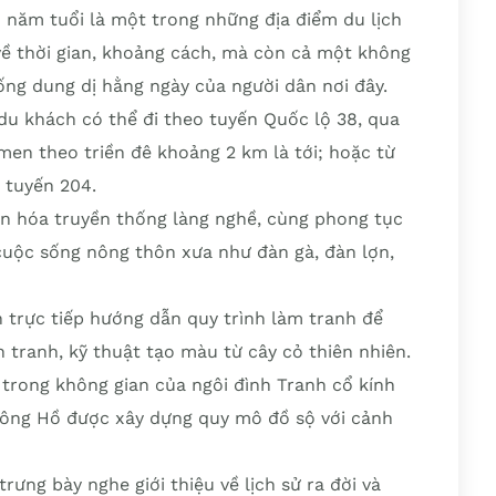
0 năm tuổi là một trong những địa điểm du lịch
về thời gian, khoảng cách, mà còn cả một không
ống dung dị hằng ngày của người dân nơi đây.
du khách có thể đi theo tuyến Quốc lộ 38, qua
men theo triền đê khoảng 2 km là tới; hoặc từ
 tuyến 204.
ăn hóa truyền thống làng nghề, cùng phong tục
 cuộc sống nông thôn xưa như đàn gà, đàn lợn,
 trực tiếp hướng dẫn quy trình làm tranh để
n tranh, kỹ thuật tạo màu từ cây cỏ thiên nhiên.
trong không gian của ngôi đình Tranh cổ kính
Đông Hồ được xây dựng quy mô đồ sộ với cảnh
ưng bày nghe giới thiệu về lịch sử ra đời và