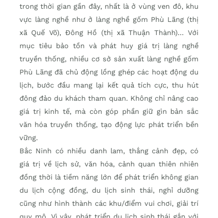
trong thời gian gần đây, nhất là ở vùng ven đô, khu
vực làng nghề như ở làng nghề gốm Phù Lãng (thị
xã Quế Võ), Đông Hồ (thị xã Thuận Thành)… Với
mục tiêu bảo tồn và phát huy giá trị làng nghề
truyền thống, nhiều cơ sở sản xuất làng nghề gốm
Phù Lãng đã chủ động lồng ghép các hoạt động du
lịch, bước đầu mang lại kết quả tích cực, thu hút
đông đảo du khách tham quan. Không chỉ nâng cao
giá trị kinh tế, mà còn góp phần giữ gìn bản sắc
văn hóa truyền thống, tạo động lực phát triển bền
vững.
Bắc Ninh có nhiều danh lam, thắng cảnh đẹp, có
giá trị về lịch sử, văn hóa, cảnh quan thiên nhiên
đồng thời là tiềm năng lớn để phát triển không gian
du lịch cộng đồng, du lịch sinh thái, nghỉ dưỡng
cũng như hình thành các khu/điểm vui chơi, giải trí
quy mô. Vì vậy, phát triển du lịch sinh thái gắn với