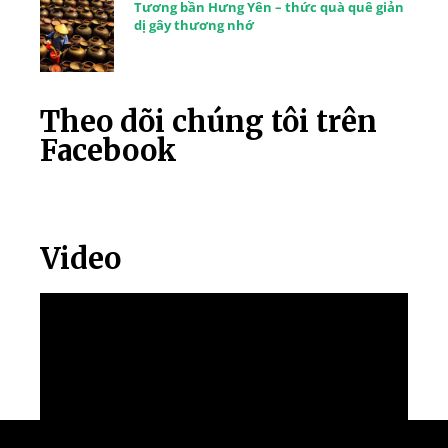
Tương bần Hưng Yên – thức quà quê giản
dị gây thương nhớ
Theo dõi chúng tôi trên
Facebook
Video