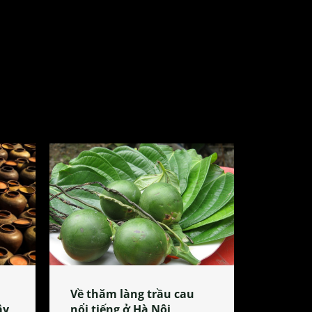
Về thăm làng trầu cau
ây
nổi tiếng ở Hà Nội