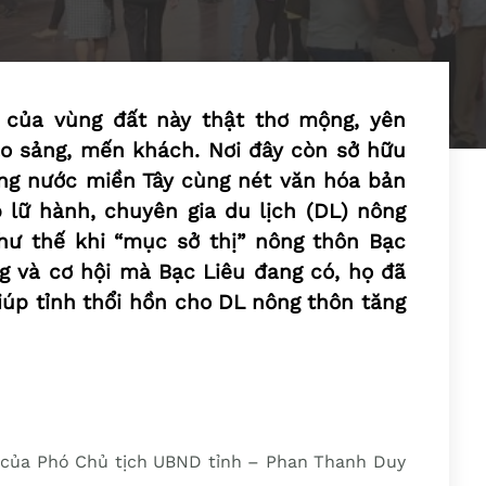
 của vùng đất này thật thơ mộng, yên
ào sảng, mến khách. Nơi đây còn sở hữu
ng nước miền Tây cùng nét văn hóa bản
lữ hành, chuyên gia du lịch (DL) nông
hư thế khi “mục sở thị” nông thôn Bạc
g và cơ hội mà Bạc Liêu đang có, họ đã
iúp tỉnh thổi hồn cho DL nông thôn tăng
 của Phó Chủ tịch UBND tỉnh – Phan Thanh Duy