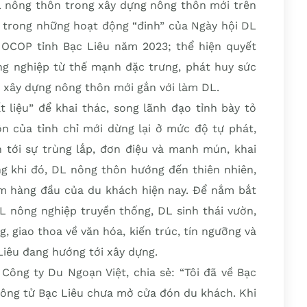
DL nông thôn trong xây dựng nông thôn mới trên
ột trong những hoạt động “đinh” của Ngày hội DL
OCOP tỉnh Bạc Liêu năm 2023; thể hiện quyết
ông nghiệp từ thế mạnh đặc trưng, phát huy sức
xây dựng nông thôn mới gắn với làm DL.
 liệu” để khai thác, song lãnh đạo tỉnh bày tỏ
ôn của tỉnh chỉ mới dừng lại ở mức độ tự phát,
ẫn tới sự trùng lắp, đơn điệu và manh mún, khai
ong khi đó, DL nông thôn hướng đến thiên nhiên,
iếm hàng đầu của du khách hiện nay. Để nắm bắt
L nông nghiệp truyền thống, DL sinh thái vườn,
 giao thoa về văn hóa, kiến trúc, tín ngưỡng và
Liêu đang hướng tới xây dựng.
ng ty Du Ngoạn Việt, chia sẻ: “Tôi đã về Bạc
Công tử Bạc Liêu chưa mở cửa đón du khách. Khi