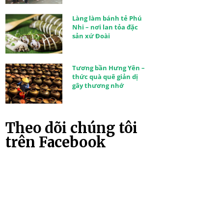
Làng làm bánh tẻ Phú
Nhi – nơi lan tỏa đặc
sản xứ Đoài
Tương bần Hưng Yên –
thức quà quê giản dị
gây thương nhớ
Theo dõi chúng tôi
trên Facebook