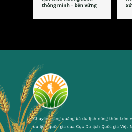
thông minh – bền vững
xứ
Chuyên trang quảng bá du lịch nông thôn trên 
du lịch quốc gia của Cục Du lịch Quốc gia Việt