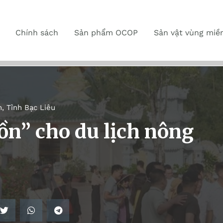
Chính sách
Sản phẩm OCOP
Sản vật vùng miề
n
,
Tỉnh Bạc Liêu
ồn” cho du lịch nông