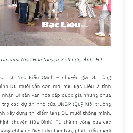
tại chùa Giác Hoa (huyện Vĩnh Lợi). Ảnh: H.T
êu, TS. Ngô Kiều Oanh – chuyên gia DL nông
hình DL muối vẫn còn mới mẻ. Bạc Liêu là tỉnh
 nhận Di sản văn hóa cấp quốc gia nhưng chưa
i trợ các dự án nhỏ của UNDP (Quỹ Môi trường
ành xây dựng thí điểm làng DL muối thông minh,
Thịnh (huyện Hòa Bình). Từ thành công của các
hông chỉ giúp Bạc Liêu bảo tồn, phát triển nghề