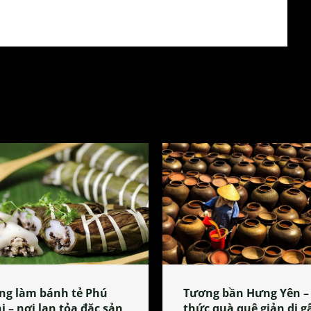
ng làm bánh tẻ Phú
Tương bần Hưng Yên –
i – nơi lan tỏa đặc sản
thức quà quê giản dị g