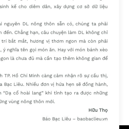
inh kế cho diêm dân, xây dựng cơ sở dữ liệu
ài nguyên DL nông thôn sẵn có, chúng ta phải
ểm đến. Chẳng hạn, câu chuyện làm DL không chỉ
trí bắt mắt, hương vị thơm ngon mà còn phải
, ý nghĩa tên gọi món ăn. Hay với món bánh xèo
 ngon là chưa đủ mà cần tạo thêm không gian để
h TP. Hồ Chí Minh càng cảm nhận rõ sự cầu thị,
a Bạc Liêu. Nhiều đơn vị hứa hẹn sẽ đồng hành,
 “Dạ cổ hoài lang” khi tỉnh tạo ra được những
hững vùng nông thôn mới.
Hữu Thọ
Báo Bạc Liêu – baobaclieu.vn