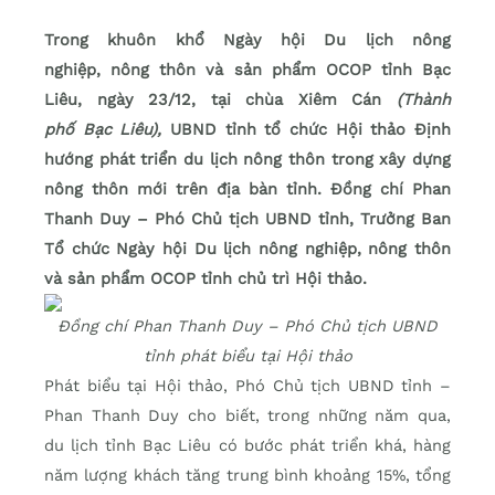
Trong khuôn kh
ổ
Ng
ày h
ội D
u lịch
n
ông
nghi
ệp
,
n
ông thôn và s
ản phẩm OCOP tỉnh Bạc
Li
êu, ngày 23/12, t
ạ
i chùa Xiêm Cán
(Thành
phố B
ạ
c Liêu),
UBND t
ỉ
nh t
ổ
ch
ứ
c H
ộ
i th
ả
o
Định
hướng
phát tri
ển du lịch n
ông thôn trong xây d
ự
ng
nông thôn m
ớ
i trên đ
ị
a bàn t
ỉ
nh. Đ
ồ
ng chí Phan
Thanh Duy – Phó Ch
ủ
t
ị
ch UBND t
ỉ
nh, Trư
ở
ng Ban
T
ổ
ch
ứ
c Ngày h
ộ
i Du l
ị
ch nông nghi
ệ
p, nông thôn
và s
ả
n ph
ẩ
m OCOP t
ỉ
nh ch
ủ
trì H
ộ
i th
ả
o.
Đồng chí Phan Thanh Duy – Phó Chủ tịch UBND
tỉnh phát biểu tại Hội thảo
Phát bi
ểu tại
H
ội thảo, Ph
ó Ch
ủ tịch UBND tỉnh –
Phan Thanh Duy
cho bi
ế
t, trong nh
ữ
ng năm qua,
du l
ị
ch t
ỉ
nh B
ạc Liêu có bướ
c phát tri
ển khá, hàng
năm
lượ
ng khách tăng trung bình kho
ả
ng 15%, t
ổ
ng