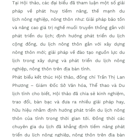
Tại
H
ội thảo, c
ác đ
ại biểu đ
ã tham lu
ận một số giải
ph
áp v
ề ph
át huy ti
ềm năng, thế mạnh
du
lịch
n
ông nghi
ệp
,
n
ông thôn như: Giải pháp bảo tồn
và nâng cao giá trị nghề muối truyền thống gắn với
phát triển du lịch; định hướng phát triển du lịch
cộng đồng, du lịch nông thôn gắn với xây dựng
nông thôn mới; giải pháp về đào tạo nguồn lực du
lịch trong xây dựng và phát triển du lịch nông
nghiệp, nông thôn trên địa bàn tỉnh.
Phát biểu kết thúc Hội thảo, đồng chí Trần Thị Lan
Phương – Giám Đốc Sở Văn hóa, Thể thao và Du
lịch tỉnh cho biết, Hội thảo đã chia sẻ kinh nghiệm,
trao đổi, bàn bạc và đưa ra nhiều giải pháp hay,
hữu hiệu nhằm định hướng phát triển du lịch nông
thôn của tỉnh trong thời gian tới. Đồng thời các
chuyên gia du lịch đã khẳng định tiềm năng phát
triển du lịch nông nghiệp, nông thôn trên địa bàn