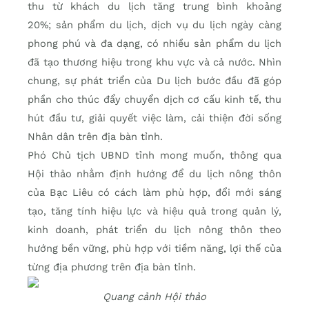
thu t
ừ
khách du l
ị
ch tăng trung bình kho
ả
ng
20%
;
s
ả
n ph
ẩ
m du l
ị
ch, d
ị
ch v
ụ
du l
ịch ngày càng
phong phú và đa dạ
ng, có nhi
ề
u s
ả
n ph
ẩ
m du l
ị
ch
đã t
ạo thương hiệ
u trong khu v
ự
c và c
ả nướ
c. Nhìn
chung, s
ự
phát tri
ể
n c
ủ
a Du l
ịch bướ
c đ
ầ
u đã góp
ph
ầ
n cho thúc đ
ẩ
y chuy
ể
n d
ịch cơ cấ
u kinh t
ế
, thu
hút đ
ầu tư, giả
i quy
ế
t vi
ệ
c làm, c
ả
i thi
ệ
n đ
ờ
i s
ố
ng
N
hân dân trên đị
a bàn t
ỉ
nh.
Phó Ch
ủ
t
ị
ch UBND t
ỉ
nh mong mu
ố
n, thông qua
H
ộ
i th
ả
o nh
ằm định hướng để
du l
ị
ch
n
ông thôn
c
ủa Bạc Li
êu có cách làm phù h
ợp, đổi mới s
áng
t
ạo, tăng t
ính hi
ệu lực v
à hi
ệu quả trong quản l
ý,
kinh doanh, phát tri
ển du lịch n
ông thôn theo
hư
ớng bền vững, ph
ù h
ợp với tiềm năng, lợi thế của
từng địa phương tr
ên đ
ịa b
àn t
ỉnh.
Quang cảnh Hội thảo