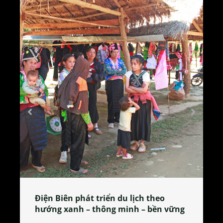
ch theo
Làng làm bánh tẻ Phú Nhi – nơi l
 – bền vững
tỏa đặc sản xứ Đoài