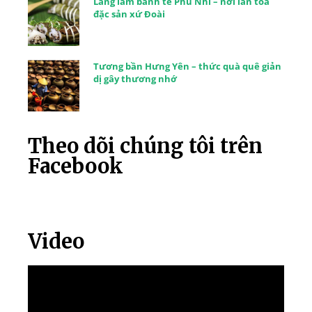
Làng làm bánh tẻ Phú Nhi – nơi lan tỏa
đặc sản xứ Đoài
Tương bần Hưng Yên – thức quà quê giản
dị gây thương nhớ
Theo dõi chúng tôi trên
Facebook
Video