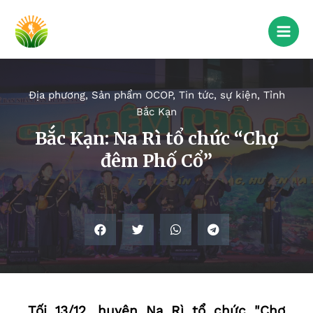
Địa phương
,
Sản phẩm OCOP
,
Tin tức, sự kiện
,
Tỉnh
Bắc Kạn
Bắc Kạn: Na Rì tổ chức “Chợ
đêm Phố Cổ”
Tối 13/12, huyện Na Rì tổ chức "Chợ