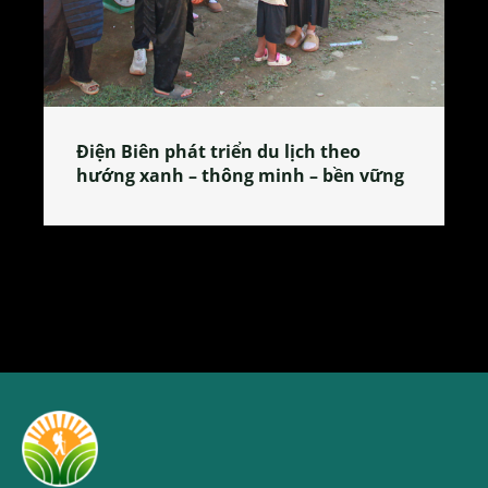
heo
Làng làm bánh tẻ Phú Nhi – nơi lan
ền vững
tỏa đặc sản xứ Đoài