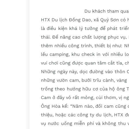
Du khách tham quan
HTX Du lịch Đồng Dao, xã Quý Sơn có 
là điều kiện khá lý tưởng để phát triể
thái. Để nâng cao chất lượng phục vụ
thêm nhiều công trình, thiết bị như: N
lều camping, khu check in với nhiều l
vui chơi cũng được quan tâm cắt tỉa, c
Những ngày này, dọc đường vào thôn C
những vườn cam, bưởi trĩu cành, vàng
trồng theo hướng hữu cơ của hộ ông T
Cam ở đây vỏ rất mỏng, cùi thơm, vị n
Ông Hòa kể: “Năm nào, đồi cam cũng 
thiệu, hoặc các công ty du lịch, HTX 
vụ nước uống miễn phí và không thu v