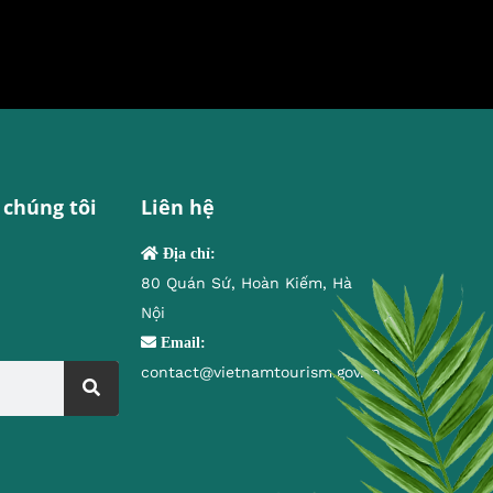
 chúng tôi
Liên hệ
Địa chỉ:
80 Quán Sứ, Hoàn Kiếm, Hà
Nội
Email:
contact@vietnamtourism.gov.vn