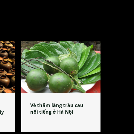
Về thăm làng trầu cau
ây
nổi tiếng ở Hà Nội