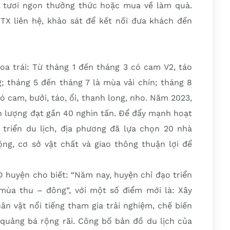
 tươi ngon thưởng thức hoặc mua về làm quà.
TX liên hệ, khảo sát để kết nối đưa khách đến
 trái: Từ tháng 1 đến tháng 3 có cam V2, táo
; tháng 5 đến tháng 7 là mùa vải chín; tháng 8
 cam, bưởi, táo, ổi, thanh long, nho. Năm 2023,
n lượng đạt gần 40 nghìn tấn. Để đẩy mạnh hoạt
triển du lịch, địa phương đã lựa chọn 20 nhà
ộng, cơ sở vật chất và giao thông thuận lợi để
 huyện cho biết: “Năm nay, huyện chỉ đạo triển
mùa thu – đông”, với một số điểm mới là: Xây
ân vật nổi tiếng tham gia trải nghiệm, chế biến
quảng bá rộng rãi. Công bố bản đồ du lịch của