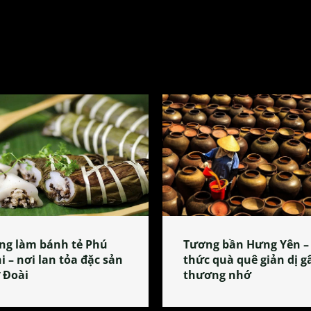
ng làm bánh tẻ Phú
Tương bần Hưng Yên –
i – nơi lan tỏa đặc sản
thức quà quê giản dị g
 Đoài
thương nhớ