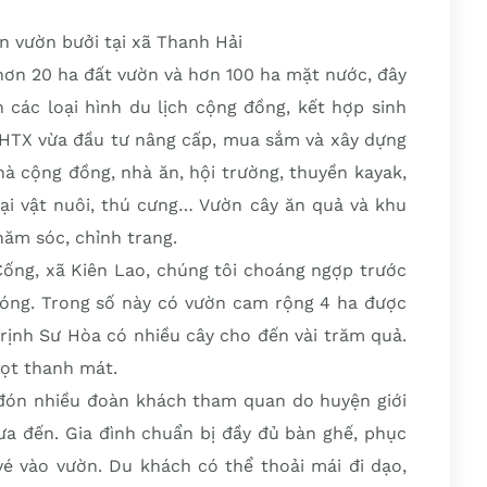
 vườn bưởi tại xã Thanh Hải
hơn 20 ha đất vườn và hơn 100 ha mặt nước, đây
n các loại hình du lịch cộng đồng, kết hợp sinh
, HTX vừa đầu tư nâng cấp, mua sắm và xây dựng
hà cộng đồng, nhà ăn, hội trường, thuyền kayak,
oại vật nuôi, thú cưng… Vườn cây ăn quả và khu
hăm sóc, chỉnh trang.
ống, xã Kiên Lao, chúng tôi choáng ngợp trước
 óng. Trong số này có vườn cam rộng 4 ha được
rịnh Sư Hòa có nhiều cây cho đến vài trăm quả.
gọt thanh mát.
đón nhiều đoàn khách tham quan do huyện giới
đưa đến. Gia đình chuẩn bị đầy đủ bàn ghế, phục
é vào vườn. Du khách có thể thoải mái đi dạo,