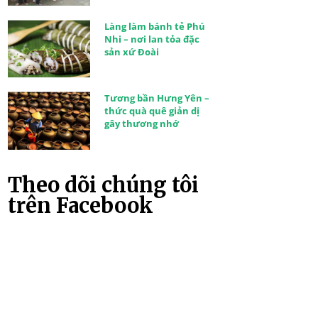
Làng làm bánh tẻ Phú
Nhi – nơi lan tỏa đặc
sản xứ Đoài
Tương bần Hưng Yên –
thức quà quê giản dị
gây thương nhớ
Theo dõi chúng tôi
trên Facebook