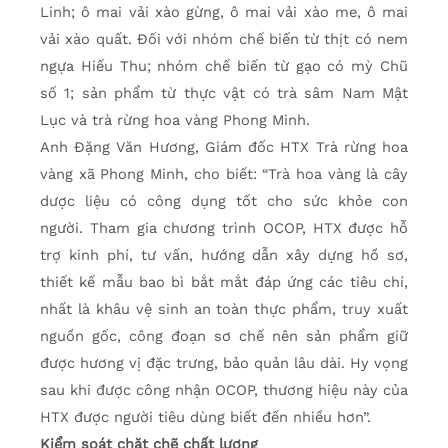
Linh; ô mai vải xào gừng, ô mai vải xào me, ô mai
vải xào quất. Đối với nhóm chế biến từ thịt có nem
ngựa Hiếu Thu; nhóm chế biến từ gạo có mỳ Chũ
số 1; sản phẩm từ thực vật có trà sâm Nam Mật
Lục và trà rừng hoa vàng Phong Minh.
Anh Đặng Văn Hương, Giám đốc HTX Trà rừng hoa
vàng xã Phong Minh, cho biết: “Trà hoa vàng là cây
dược liệu có công dụng tốt cho sức khỏe con
người. Tham gia chương trình OCOP, HTX được hỗ
trợ kinh phí, tư vấn, hướng dẫn xây dựng hồ sơ,
thiết kế mẫu bao bì bắt mắt đáp ứng các tiêu chí,
nhất là khâu vệ sinh an toàn thực phẩm, truy xuất
nguồn gốc, công đoạn sơ chế nên sản phẩm giữ
được hương vị đặc trưng, bảo quản lâu dài. Hy vọng
sau khi được công nhận OCOP, thương hiệu này của
HTX được người tiêu dùng biết đến nhiều hơn”.
Kiểm soát chặt chẽ chất lượng