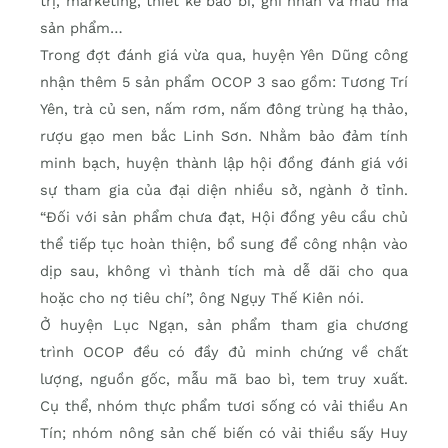
trị, marketing, thiết kế bao bì, ghi nhãn và mẫu mã
sản phẩm…
Trong đợt đánh giá vừa qua, huyện Yên Dũng công
nhận thêm 5 sản phẩm OCOP 3 sao gồm: Tương Trí
Yên, trà củ sen, nấm rơm, nấm đông trùng hạ thảo,
rượu gạo men bắc Linh Sơn. Nhằm bảo đảm tính
minh bạch, huyện thành lập hội đồng đánh giá với
sự tham gia của đại diện nhiều sở, ngành ở tỉnh.
“Đối với sản phẩm chưa đạt, Hội đồng yêu cầu chủ
thể tiếp tục hoàn thiện, bổ sung để công nhận vào
dịp sau, không vì thành tích mà dễ dãi cho qua
hoặc cho nợ tiêu chí”, ông Ngụy Thế Kiên nói.
Ở huyện Lục Ngạn, sản phẩm tham gia chương
trình OCOP đều có đầy đủ minh chứng về chất
lượng, nguồn gốc, mẫu mã bao bì, tem truy xuất.
Cụ thể, nhóm thực phẩm tươi sống có vải thiều An
Tín; nhóm nông sản chế biến có vải thiều sấy Huy