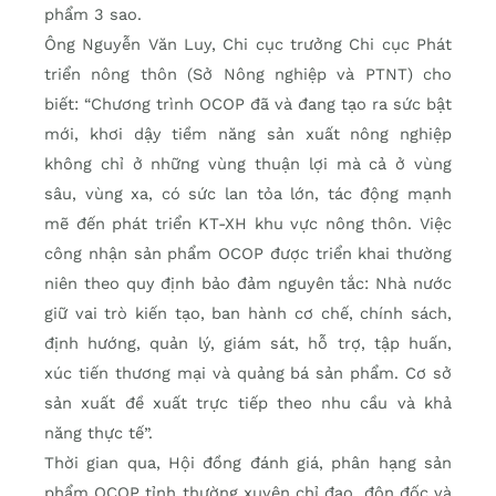
phẩm 3 sao.
Ông Nguyễn Văn Luy, Chi cục trưởng Chi cục Phát
triển nông thôn (Sở Nông nghiệp và PTNT) cho
biết: “Chương trình OCOP đã và đang tạo ra sức bật
mới, khơi dậy tiềm năng sản xuất nông nghiệp
không chỉ ở những vùng thuận lợi mà cả ở vùng
sâu, vùng xa, có sức lan tỏa lớn, tác động mạnh
mẽ đến phát triển KT-XH khu vực nông thôn. Việc
công nhận sản phẩm OCOP được triển khai thường
niên theo quy định bảo đảm nguyên tắc: Nhà nước
giữ vai trò kiến tạo, ban hành cơ chế, chính sách,
định hướng, quản lý, giám sát, hỗ trợ, tập huấn,
xúc tiến thương mại và quảng bá sản phẩm. Cơ sở
sản xuất đề xuất trực tiếp theo nhu cầu và khả
năng thực tế”.
Thời gian qua, Hội đồng đánh giá, phân hạng sản
phẩm OCOP tỉnh thường xuyên chỉ đạo, đôn đốc và