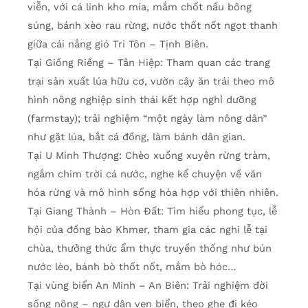
viễn, với cá linh kho mía, mắm chốt nấu bông
súng, bánh xèo rau rừng, nước thốt nốt ngọt thanh
giữa cái nắng gió Tri Tôn – Tịnh Biên.
Tại Giồng Riềng – Tân Hiệp: Tham quan các trang
trại sản xuất lúa hữu cơ, vườn cây ăn trái theo mô
hình nông nghiệp sinh thái kết hợp nghỉ dưỡng
(farmstay); trải nghiệm “một ngày làm nông dân”
như gặt lúa, bắt cá đồng, làm bánh dân gian.
Tại U Minh Thượng: Chèo xuồng xuyên rừng tràm,
ngắm chim trời cá nước, nghe kể chuyện về văn
hóa rừng và mô hình sống hòa hợp với thiên nhiên.
Tại Giang Thành – Hòn Đất: Tìm hiểu phong tục, lễ
hội của đồng bào Khmer, tham gia các nghi lễ tại
chùa, thưởng thức ẩm thực truyền thống như bún
nước lèo, bánh bò thốt nốt, mắm bò hóc…
Tại vùng biển An Minh – An Biên: Trải nghiệm đời
sống nông – ngư dân ven biển, theo ghe đi kéo