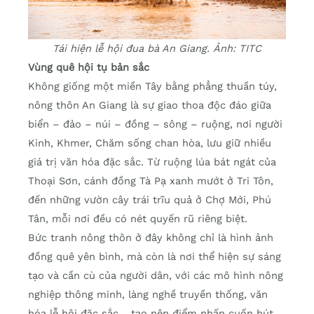
Tái hiện lễ hội đua bà An Giang. Ảnh: TITC
Vùng quê hội tụ bản sắc
Không giống một miền Tây bằng phẳng thuần túy,
nông thôn An Giang là sự giao thoa độc đáo giữa
biển – đảo – núi – đồng – sông – ruộng, nơi người
Kinh, Khmer, Chăm sống chan hòa, lưu giữ nhiều
giá trị văn hóa đặc sắc. Từ ruộng lúa bát ngát của
Thoại Sơn, cánh đồng Tà Pạ xanh mướt ở Tri Tôn,
đến những vườn cây trái trĩu quả ở Chợ Mới, Phú
Tân, mỗi nơi đều có nét quyến rũ riêng biệt.
Bức tranh nông thôn ở đây không chỉ là hình ảnh
đồng quê yên bình, mà còn là nơi thể hiện sự sáng
tạo và cần cù của người dân, với các mô hình nông
nghiệp thông minh, làng nghề truyền thống, văn
hóa lễ hội đặc sắc… tạo nên điểm nhấn cuốn hút