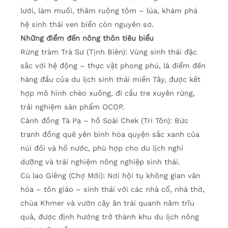
lưới, làm muối, thăm ruộng tôm – lúa, khám phá
hệ sinh thái ven biển còn nguyên sơ.
Những điểm đến nông thôn tiêu biểu
Rừng tràm Trà Sư (Tịnh Biên): Vùng sinh thái đặc
sắc với hệ động – thực vật phong phú, là điểm đến
hàng đầu của du lịch sinh thái miền Tây, được kết
hợp mô hình chèo xuồng, đi cầu tre xuyên rừng,
trải nghiệm sản phẩm OCOP.
Cánh đồng Tà Pạ – hồ Soài Chek (Tri Tôn): Bức
tranh đồng quê yên bình hòa quyện sắc xanh của
núi đồi và hồ nước, phù hợp cho du lịch nghỉ
dưỡng và trải nghiệm nông nghiệp sinh thái.
Cù lao Giêng (Chợ Mới): Nơi hội tụ không gian văn
hóa – tôn giáo – sinh thái với các nhà cổ, nhà thờ,
chùa Khmer và vườn cây ăn trái quanh năm trĩu
quả, được định hướng trở thành khu du lịch nông