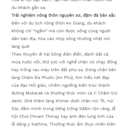
du khách gần xa.
Trải nghiệm nông thôn nguyên sơ, đậm đà bản sắc
Đến với du lịch nông thôn An Giang, du khách
không chỉ “ngắm” mà còn được sống cùng người
dân bản địa, hòa vào nhịp sống thường nhật nơi
làng quê:
Theo thuyền đi hái bông điên điển, đánh bắt cá
mùa nước nổi, thử sức với nghề chăn vịt chạy đồng
hay trồng rau màu trên đất phù sa. Dừng chân bên
làng Chăm Đa Phước (An Phú), tìm hiểu nét đẹp
của đạo Hồi giáo, chiêm ngưỡng kiến trúc thánh
đường Mubarak và thưởng thức món cà ri Chăm trứ
danh. Ghé thăm làng Khmer dưới chân núi Tô, núi
Dài, đắm mình trong tiếng trống Sđăm rộn ràng, lễ
hội Chol Chnam Thmay hay ánh đèn lung linh của
lễ dâng y Kathina. Thưởng thức ẩm thực miền biên