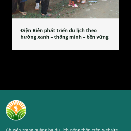
Làng làm bánh tẻ Phú Nhi – nơi lan
ng
tỏa đặc sản xứ Đoài
Chuyên trang quảng bá du lịch nông thôn trên website