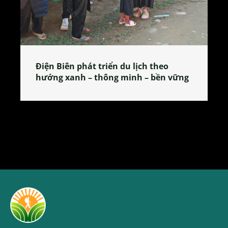
Làng làm bánh tẻ Phú Nhi – nơi lan
tỏa đặc sản xứ Đoài