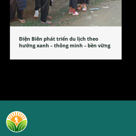
Làng làm bánh tẻ Phú Nhi – nơi lan
tỏa đặc sản xứ Đoài