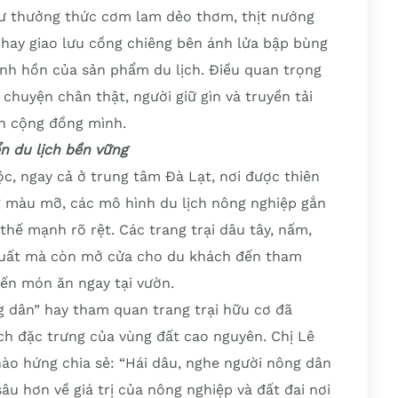
hư thưởng thức cơm lam dẻo thơm, thịt nướng
 hay giao lưu cồng chiêng bên ánh lửa bập bùng
inh hồn của sản phẩm du lịch. Điều quan trọng
chuyện chân thật, người giữ gìn và truyền tải
nh cộng đồng mình.
ển du lịch bền vững
c, ngay cả ở trung tâm Đà Lạt, nơi được thiên
g màu mỡ, các mô hình du lịch nông nghiệp gắn
hế mạnh rõ rệt. Các trang trại dâu tây, nấm,
xuất mà còn mở cửa cho du khách đến tham
biến món ăn ngay tại vườn.
 dân” hay tham quan trang trại hữu cơ đã
h đặc trưng của vùng đất cao nguyên. Chị Lê
ào hứng chia sẻ: “Hái dâu, nghe người nông dân
âu hơn về giá trị của nông nghiệp và đất đai nơi