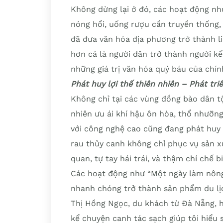
Không dừng lại ở đó, các hoạt động n
nóng hổi, uống rượu cần truyền thống,
đã đưa văn hóa địa phương trở thành l
hơn cả là người dân trở thành người kể 
những giá trị văn hóa quý báu của chí
Phát huy lợi thế thiên nhiên – Phát tri
Không chỉ tại các vùng đồng bào dân tộ
nhiên ưu ái khí hậu ôn hòa, thổ nhưỡn
với công nghệ cao cũng đang phát huy t
rau thủy canh không chỉ phục vụ sản 
quan, tự tay hái trái, và thậm chí chế 
Các hoạt động như “Một ngày làm nông
nhanh chóng trở thành sản phẩm du lịc
Thị Hồng Ngọc, du khách từ Đà Nẵng, h
kể chuyện canh tác sạch giúp tôi hiểu s