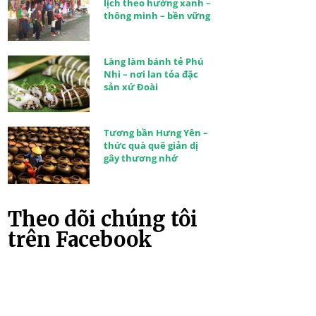
lịch theo hướng xanh –
thông minh – bền vững
Làng làm bánh tẻ Phú
Nhi – nơi lan tỏa đặc
sản xứ Đoài
Tương bần Hưng Yên –
thức quà quê giản dị
gây thương nhớ
Theo dõi chúng tôi
trên Facebook