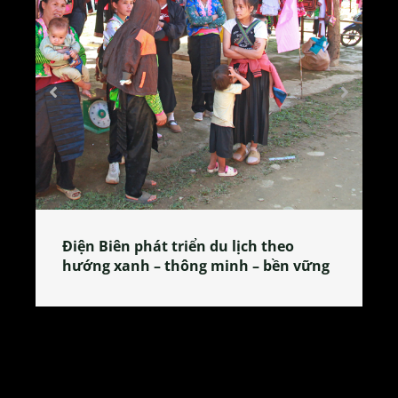
u lịch theo
Làng làm bánh tẻ Phú Nhi – n
minh – bền vững
tỏa đặc sản xứ Đoài