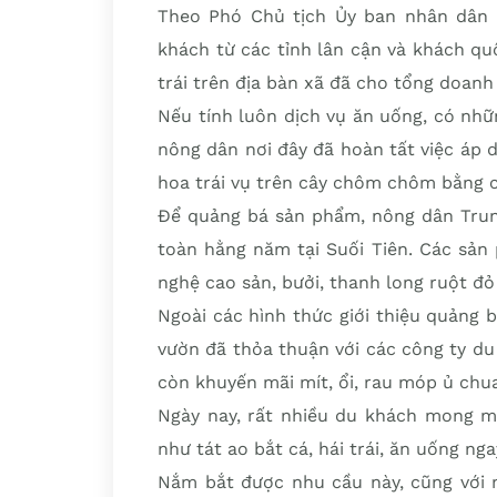
Theo Phó Chủ tịch Ủy ban nhân dân 
khách từ các tỉnh lân cận và khách qu
trái trên địa bàn xã đã cho tổng doanh
Nếu tính luôn dịch vụ ăn uống, có nhữ
nông dân nơi đây đã hoàn tất việc áp 
hoa trái vụ trên cây chôm chôm bằng c
Để quảng bá sản phẩm, nông dân Trung
toàn hằng năm tại Suối Tiên. Các sản
nghệ cao sản, bưởi, thanh long ruột đỏ 
Ngoài các hình thức giới thiệu quảng
vườn đã thỏa thuận với các công ty d
còn khuyến mãi mít, ổi, rau móp ủ chu
Ngày nay, rất nhiều du khách mong mu
như tát ao bắt cá, hái trái, ăn uống nga
Nắm bắt được nhu cầu này, cũng với 