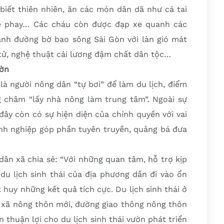
 biết thiên nhiên, ăn các món dân dã như cá tai
xé phay… Các cháu còn được đạp xe quanh các
nh đường bờ bao sông Sài Gòn với làn gió mát
 tử, nghệ thuật cải lương đậm chất dân tộc…
ườn
à người nông dân “tự bơi” để làm du lịch, điểm
g châm “lấy nhà nông làm trung tâm”. Ngoài sự
đây còn có sự hiện diện của chính quyền với vai
nh nghiệp góp phần tuyên truyền, quảng bá đưa
ân xã chia sẻ: “Với những quan tâm, hỗ trợ kịp
du lịch sinh thái của địa phương dần đi vào ổn
 huy những kết quả tích cực. Du lịch sinh thái ở
g xã nông thôn mới, đường giao thông nông thôn
 thuận lợi cho du lịch sinh thái vườn phát triển