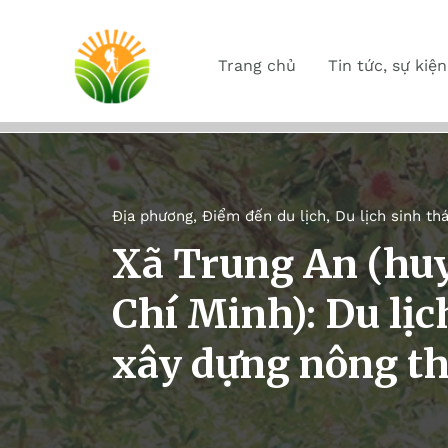
Trang chủ
Tin tức, sự kiện
Địa phương
,
Điểm đến du lịch
,
Du lịch sinh thá
Xã Trung An (huy
Chí Minh): Du lịc
xây dựng nông t