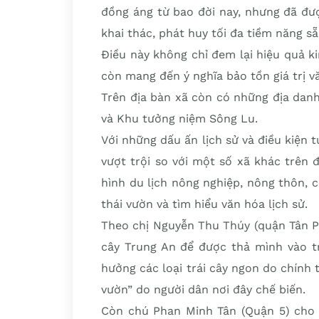
đồng áng từ bao đời nay, nhưng đã đư
khai thác, phát huy tối đa tiềm năng s
Điều này không chỉ đem lại hiệu quả k
còn mang đến ý nghĩa bảo tồn giá trị v
Trên địa bàn xã còn có những địa dan
và Khu tưởng niệm Sông Lu.
Với những dấu ấn lịch sử và điều kiện 
vượt trội so với một số xã khác trên đ
hình du lịch nông nghiệp, nông thôn, c
thái vườn và tìm hiểu văn hóa lịch sử.
Theo chị Nguyễn Thu Thúy (quận Tân Ph
cây Trung An để được thả mình vào tr
hưởng các loại trái cây ngon do chính
vườn” do người dân nơi đây chế biến.
Còn chú Phan Minh Tân (Quận 5) cho h