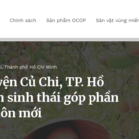
Chính sách
Sản phẩm OCOP
Sản vật vùng miề
i
,
Thành phố Hồ Chí Minh
ện Củ Chi, TP. Hồ
h sinh thái góp phần
hôn mới