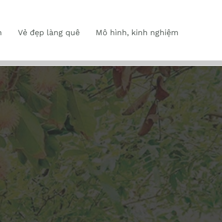
n
Vẻ đẹp làng quê
Mô hình, kinh nghiệm