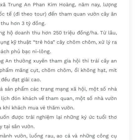
xã Trung An Phan Kim Hoàng, năm nay, lượng
ốc tế (đi theo tour) đến tham quan vườn cây ăn
 thu hơn 3 tỷ đồng.
ng hộ doanh thu hơn 250 triệu đồng/ha. Từ lâu,
dụng kỹ thuật “trẻ hóa” cây chôm chôm, xử lý ra
ách phủ bạc ni-lông.
 An thường xuyên tham gia hội thi trái cây an
 phẩm măng cụt, chôm chôm, ổi không hạt, mít
đều đạt giải cao.
 bá sản phẩm các trang mạng xã hội, một số nhà
u lịch đón khách về tham quan, một số nhà vườn
a khi khách mua vé thăm vườn.
ốn được trải nghiệm lại những ký ức tuổi thơ
y tại sân vườn.
mảnh vườn, luống rau, ao cá và những công cụ