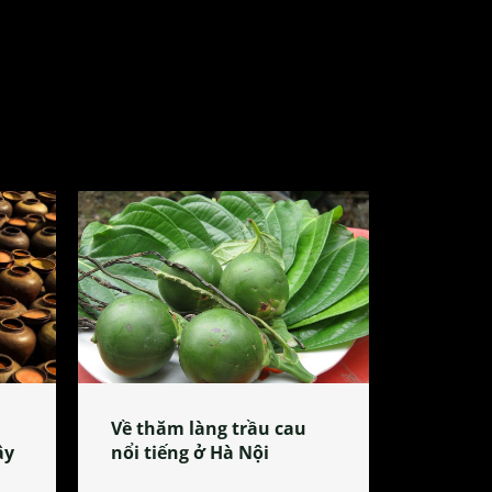
Về thăm làng trầu cau
ây
nổi tiếng ở Hà Nội