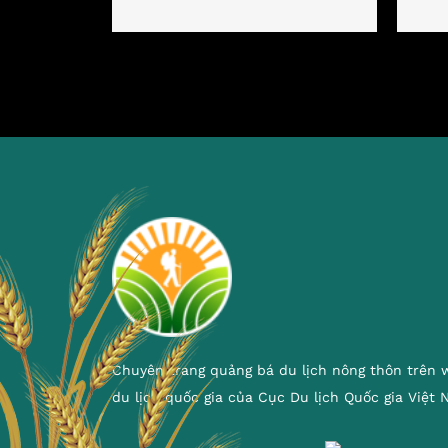
Chuyên trang quảng bá du lịch nông thôn trên 
du lịch quốc gia của Cục Du lịch Quốc gia Việt