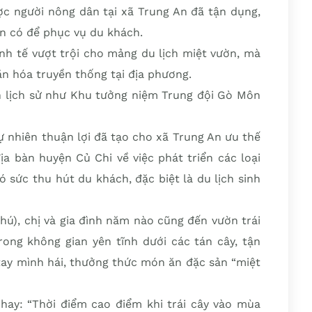
ợc người nông dân tại xã Trung An đã tận dụng,
ẵn có để phục vụ du khách.
inh tế vượt trội cho mảng du lịch miệt vườn, mà
ăn hóa truyền thống tại địa phương.
h lịch sử như Khu tưởng niệm Trung đội Gò Môn
tự nhiên thuận lợi đã tạo cho xã Trung An ưu thế
ịa bàn huyện Củ Chi về việc phát triển các loại
ó sức thu hút du khách, đặc biệt là du lịch sinh
ú), chị và gia đình năm nào cũng đến vườn trái
ong không gian yên tĩnh dưới các tán cây, tận
 tay mình hái, thưởng thức món ăn đặc sản “miệt
ay: “Thời điểm cao điểm khi trái cây vào mùa