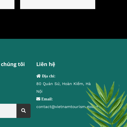
 chúng tôi
Liên hệ
Địa chỉ:
80 Quán Sứ, Hoàn Kiếm, Hà
Nội
Email:
contact@vietnamtourism.gov.vn