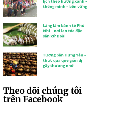
lịch theo hướng xanh –
thông minh – bền vững
Làng làm bánh tẻ Phú
Nhi – nơi lan tỏa đặc
sản xứ Đoài
Tương bần Hưng Yên –
thức quà quê giản dị
gây thương nhớ
Theo dõi chúng tôi
trên Facebook