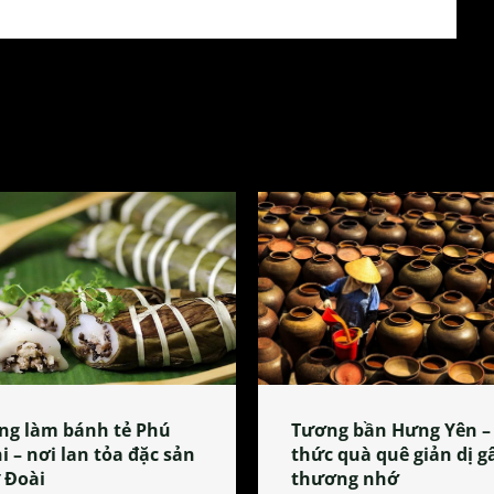
ng làm bánh tẻ Phú
Tương bần Hưng Yên –
i – nơi lan tỏa đặc sản
thức quà quê giản dị g
 Đoài
thương nhớ