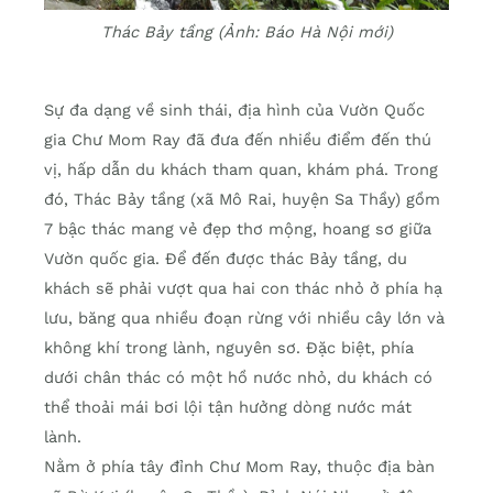
Thác Bảy tầng (Ảnh: Báo Hà Nội mới)
Sự đa dạng về sinh thái, địa hình của Vườn Quốc
gia Chư Mom Ray đã đưa đến nhiều điểm đến thú
vị, hấp dẫn du khách tham quan, khám phá. Trong
đó, Thác Bảy tầng (xã Mô Rai, huyện Sa Thầy) gồm
7 bậc thác mang vẻ đẹp thơ mộng, hoang sơ giữa
Vườn quốc gia. Để đến được thác Bảy tầng, du
khách sẽ phải vượt qua hai con thác nhỏ ở phía hạ
lưu, băng qua nhiều đoạn rừng với nhiều cây lớn và
không khí trong lành, nguyên sơ. Đặc biệt, phía
dưới chân thác có một hồ nước nhỏ, du khách có
thể thoải mái bơi lội tận hưởng dòng nước mát
lành.
Nằm ở phía tây đỉnh Chư Mom Ray, thuộc địa bàn