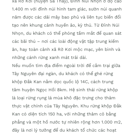
xã Rờ Kơi (huyện Sa Thầy), Đỉnh Núi Nhọn ở độ cao
1.400 m với đỉnh núi hình tam giác, sườn núi quanh
năm được các dải mây bao phủ và liên tục biến đổi
tạo nên khung cảnh huyền ảo, kỳ thú. Từ Đỉnh Núi
Nhọn, du khách có thể phóng tầm mắt để quan sát
các bãi thú – nơi các loài động vật tập trung kiếm
ăn, hay toàn cảnh xã Rờ Kơi mộc mạc, yên bình và
những cánh rừng xanh mát trải dài.
Nếu muốn tìm địa điểm ngoài trời để cắm trại giữa
Tây Nguyên đại ngàn, du khách có thể ghé rừng
khộp Đắk Kan nằm dọc quốc lộ 14C, cách trung
tâm huyện Ngọc Hồi 8km. Hệ sinh thái rừng khộp
là loại rừng rụng lá mùa khô đặc trưng cho thảm
thực vật chính của Tây Nguyên. Khu rừng khộp Đắk
Kan có diện tích 150 ha, với những thảm cỏ bằng
phẳng và một hồ nước tự nhiên rộng hơn 1.000 m2,
đây là nơi lý tưởng để du khách tổ chức các hoạt