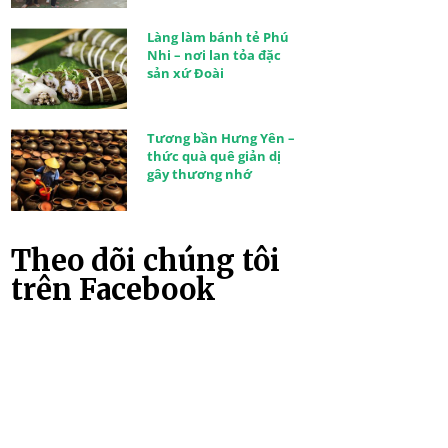
Làng làm bánh tẻ Phú
Nhi – nơi lan tỏa đặc
sản xứ Đoài
Tương bần Hưng Yên –
thức quà quê giản dị
gây thương nhớ
Theo dõi chúng tôi
trên Facebook