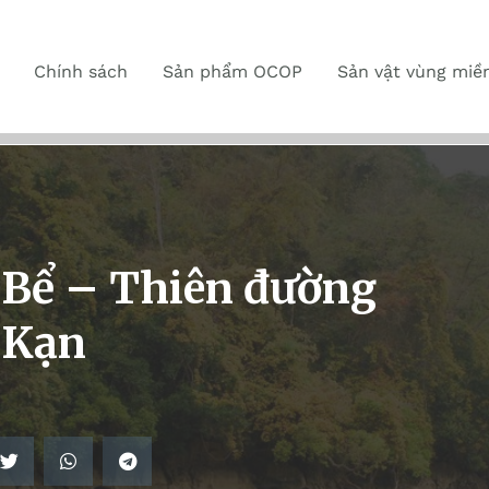
Chính sách
Sản phẩm OCOP
Sản vật vùng miề
 Bể – Thiên đường
 Kạn