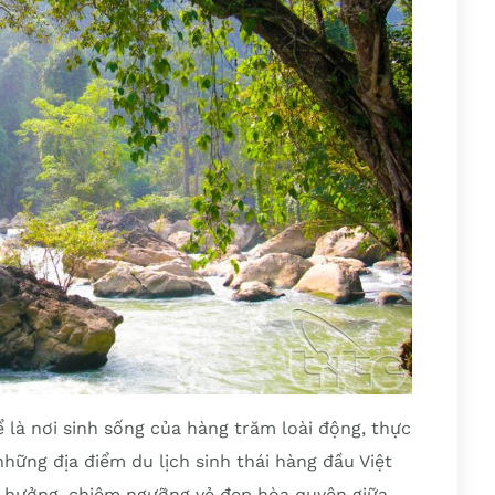
 là nơi sinh sống của hàng trăm loài động, thực
hững địa điểm du lịch sinh thái hàng đầu Việt
n hưởng, chiêm ngưỡng vẻ đẹp hòa quyện giữa