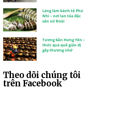
Làng làm bánh tẻ Phú
Nhi – nơi lan tỏa đặc
sản xứ Đoài
Tương bần Hưng Yên –
thức quà quê giản dị
gây thương nhớ
Theo dõi chúng tôi
trên Facebook