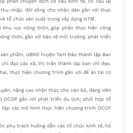
 phần chuyển dịch cơ cấu kinh tế, cơ cấu lại
thu nhập, đời sống cho nhân dân gắn với thực
 và tổ chức sản xuất trong xây dựng NTM.
ại khu vực nông thôn, góp phần thực hiện công
nông thôn, gắn với bảo vệ môi trường, phát triển
t sản phẩm, UBND huyện Tam Đảo thành lập Ban
chỉ đạo các xã, thị trấn thành lập ban chỉ đạo,
hai, thực hiện chương trình gắn với đề án tái cơ
uyền, nâng cao nhận thức cho cán bộ, đảng viên
h OCOP gắn với phát triển du lịch; phối hợp tổ
 tập các mô hình thực hiện chương trình OCOP
 phụ trách hướng dẫn các tổ chức kinh tế, hộ