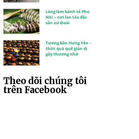
Làng làm bánh tẻ Phú
Nhi – nơi lan tỏa đặc
sản xứ Đoài
Tương bần Hưng Yên –
thức quà quê giản dị
gây thương nhớ
Theo dõi chúng tôi
trên Facebook