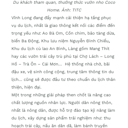
Du khách tham quan, thưởng thức vườn nho Coco
Home. Ảnh: TITC
Vĩnh Long đang đẩy mạnh cải thiện hạ tầng phục
vụ du lịch, nhất là giao thông kết nối các điểm đến
trọng yếu như: Ao Bà Om, Cồn chim, bảo tàng dừa,
biển Ba Động, Khu lưu niệm Nguyễn Đình Chiểu
,
Khu du lịch cù lao An Bình
,
Làng gốm Mang Thít
hay các vườn trái cây trù phú tại Chợ Lách – Long
Hồ – Trà Ôn – Cái Mơn… Hệ thống nhà chờ, bãi
đậu xe, vệ sinh công cộng, trung tâm thông tin du
lịch… cũng sẽ được đầu tư theo chuẩn du lịch thân
thiện, hiện đại.
Một trong những giải pháp then chốt là nâng cao
chất lượng nguồn nhân lực. Người dân nông thôn,
nhất là nông dân, được hỗ trợ đào tạo kỹ năng làm
du lịch, xây dựng sản phẩm trải nghiệm như: thu
hoạch trái cây, nấu ăn dân dã, làm bánh truyền