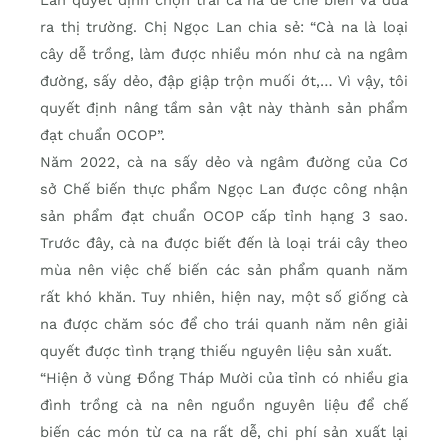
Lan quyết định chọn trái cà na để chế biến và đưa
ra thị trường. Chị Ngọc Lan chia sẻ: “Cà na là loại
cây dễ trồng, làm được nhiều món như cà na ngâm
đường, sấy dẻo, đập giập trộn muối ớt,… Vì vậy, tôi
quyết định nâng tầm sản vật này thành sản phẩm
đạt chuẩn OCOP”.
Năm 2022, cà na sấy dẻo và ngâm đường của Cơ
sở Chế biến thực phẩm Ngọc Lan được công nhận
sản phẩm đạt chuẩn OCOP cấp tỉnh hạng 3 sao.
Trước đây, cà na được biết đến là loại trái cây theo
mùa nên việc chế biến các sản phẩm quanh năm
rất khó khăn. Tuy nhiên, hiện nay, một số giống cà
na được chăm sóc để cho trái quanh năm nên giải
quyết được tình trạng thiếu nguyên liệu sản xuất.
“Hiện ở vùng Đồng Tháp Mười của tỉnh có nhiều gia
đình trồng cà na nên nguồn nguyên liệu để chế
biến các món từ ca na rất dễ, chi phí sản xuất lại