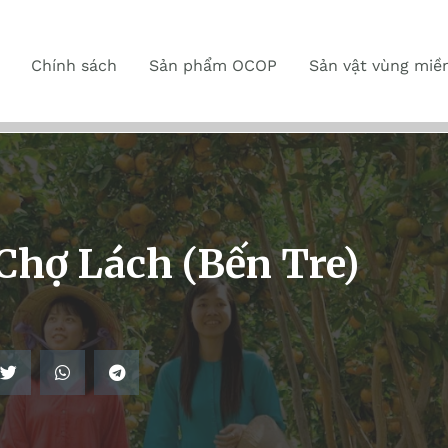
Chính sách
Sản phẩm OCOP
Sản vật vùng miề
 Chợ Lách (Bến Tre)