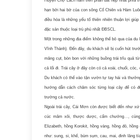
Huyện Chợ Lách nằm trên phần đất hẹp nhất phía tr
hạn bởi hai bờ của con sông Cổ Chiên và Hàm Luôn
điều hòa là những yếu tố thiên nhiên thuận lợi giú
đặc sản thuộc loại trù phú nhất ĐBSCL.
Một trong những địa điểm không thể bỏ qua của du 
Vĩnh Thành). Đến đây, du khách sẽ bị cuốn hút t
măng cụt, bòn bon với những buồng trái trĩu quả t
cả lối đi. Trái cây ở đây còn có cả xoài, chuối, cóc
Du khách có thể vào tận vườn tự tay hái và thưởng
hướng dẫn cách chăm sóc từng loại cây để có đ
trường cả nước.
Ngoài trái cây, Cái Mơn còn được biết đến như xứ 
cúc mâm xôi, thược dược, cẩm chướng…, cùng h
Elizabeth, hồng Korokit, hồng vàng, hồng đỏ, hồn
như: sung, si, khế, bùm sụm, cau, mai, đinh lăng tía