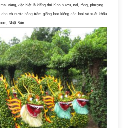
c, mai vàng, đặc biệt là kiểng thú hình hươu, nai, rồng, phượng…
 cho cả nước hàng trăm giống hoa kiểng các loại và xuất khẩu
apore, Nhật Bản…