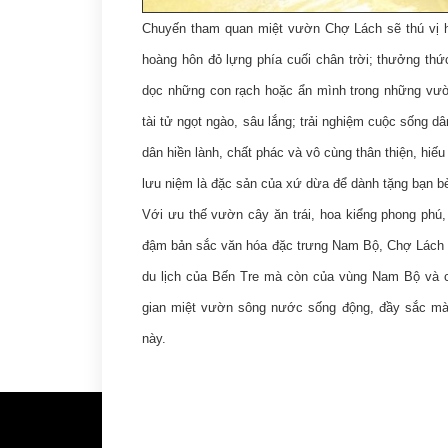
Chuyến tham quan miệt vườn Chợ Lách sẽ thú vị 
hoàng hôn đỏ lựng phía cuối chân trời; thưởng th
dọc những con rạch hoặc ẩn mình trong những vườ
tài tử ngọt ngào, sâu lắng; trải nghiệm cuộc sống d
dân hiền lành, chất phác và vô cùng thân thiện, hi
lưu niệm là đặc sản của xứ dừa để dành tặng bạn bè
Với ưu thế vườn cây ăn trái, hoa kiểng phong phú
đậm bản sắc văn hóa đặc trưng Nam Bộ, Chợ Lách đa
du lịch của Bến Tre mà còn của vùng Nam Bộ và
gian miệt vườn sông nước sống động, đầy sắc màu
này.