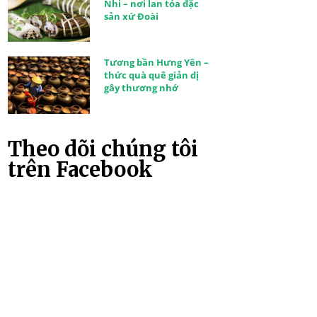
Nhi – nơi lan tỏa đặc
sản xứ Đoài
Tương bần Hưng Yên –
thức quà quê giản dị
gây thương nhớ
Theo dõi chúng tôi
trên Facebook