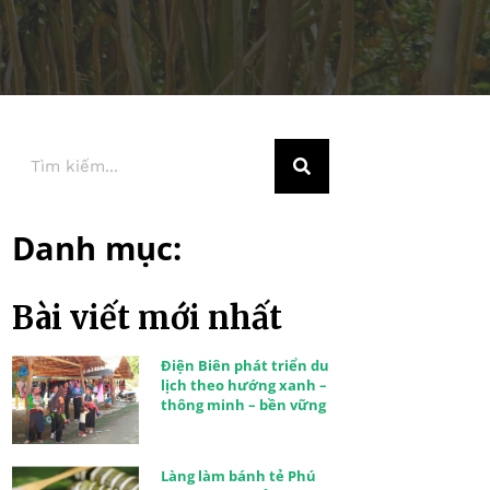
Danh mục:
Bài viết mới nhất
Điện Biên phát triển du
lịch theo hướng xanh –
thông minh – bền vững
Làng làm bánh tẻ Phú