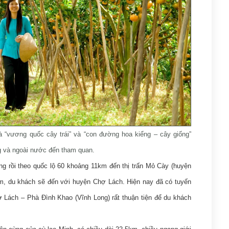
“vương quốc cây trái” và “con đường hoa kiểng – cây giống”
ong và ngoài nước đến tham quan.
g rồi theo quốc lộ 60 khoảng 11km đến thị trấn Mỏ Cày (huyện
m, du khách sẽ đến với huyện Chợ Lách. Hiện nay đã có tuyến
Lách – Phà Đình Khao (Vĩnh Long) rất thuận tiện để du khách