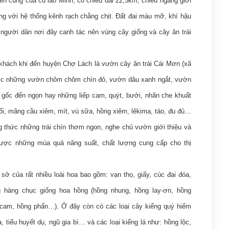
ên cùng của cù lao Minh, có chiều dài 22,5km, chiều ngang giới
g với hệ thống kênh rạch chằng chịt. Đất đai màu mỡ, khí hậu
p người dân nơi đây canh tác nên vùng cây giống và cây ăn trái
khách khi đến huyện Chợ Lách là vườn cây ăn trái Cái Mơn (xã
rước những vườn chôm chôm chín đỏ, vườn dâu xanh ngắt, vườn
ừ gốc đến ngọn hay những liếp cam, quýt, bưởi, nhãn che khuất
, ổi, mãng cầu xiêm, mít, vú sữa, hồng xiêm, lêkima, táo, đu đủ…
 thức những trái chín thơm ngon, nghe chủ vườn giới thiệu và
ược những mùa quả năng suất, chất lượng cung cấp cho thị
sở của rất nhiều loài hoa bao gồm: vạn thọ, giấy, cúc đại đóa,
àng chục giống hoa hồng (hồng nhung, hồng lay-ơn, hồng
g cam, hồng phấn…). Ở đây còn có các loại cây kiểng quý hiếm
, tiểu huyết dụ, ngũ gia bì… và các loại kiểng lá như: hồng lộc,