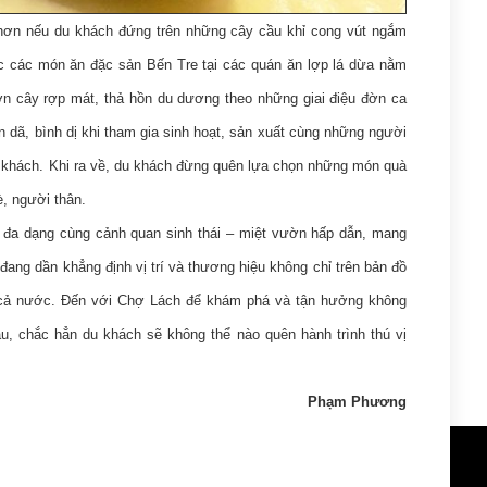
hơn nếu du khách đứng trên những cây cầu khỉ cong vút ngắm
ức các món ăn đặc sản Bến Tre tại các quán ăn lợp lá dừa nằm
n cây rợp mát, thả hồn du dương theo những giai điệu đờn ca
ân dã, bình dị khi tham gia sinh hoạt, sản xuất cùng những người
ếu khách. Khi ra về, du khách đừng quên lựa chọn những món quà
, người thân.
, đa dạng cùng cảnh quan sinh thái – miệt vườn hấp dẫn, mang
ng dần khẳng định vị trí và thương hiệu không chỉ trên bản đồ
 cả nước. Đến với Chợ Lách để khám phá và tận hưởng không
, chắc hẳn du khách sẽ không thể nào quên hành trình thú vị
Phạm Phương