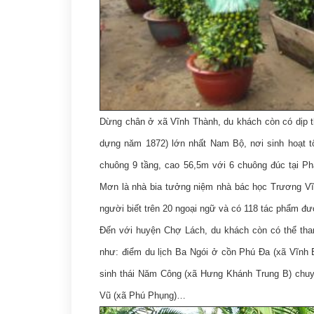
Dừng chân ở xã Vĩnh Thành, du khách còn có dịp 
dựng năm 1872) lớn nhất Nam Bộ, nơi sinh hoạt 
chuông 9 tầng, cao 56,5m với 6 chuông đúc tại Phá
Mơn là nhà bia tưởng niệm nhà bác học Trương Vĩnh
người biết trên 20 ngoại ngữ và có 118 tác phẩm đư
Đến với huyện Chợ Lách, du khách còn có thể tham
như: điểm du lịch Ba Ngói ở cồn Phú Đa (xã Vĩnh Bì
sinh thái Năm Công (xã Hưng Khánh Trung B) chuyên
Vũ (xã Phú Phụng)…