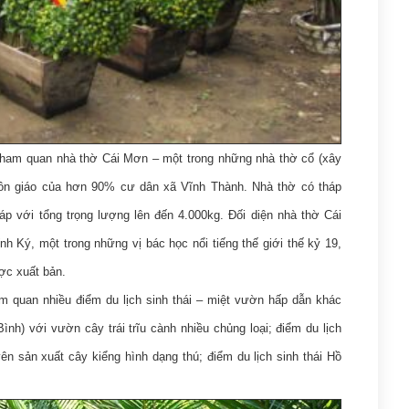
tham quan nhà thờ Cái Mơn – một trong những nhà thờ cổ (xây
tôn giáo của hơn 90% cư dân xã Vĩnh Thành. Nhà thờ có tháp
p với tổng trọng lượng lên đến 4.000kg. Đối diện nhà thờ Cái
 Ký, một trong những vị bác học nổi tiếng thế giới thế kỷ 19,
ợc xuất bản.
 quan nhiều điểm du lịch sinh thái – miệt vườn hấp dẫn khác
nh) với vườn cây trái trĩu cành nhiều chủng loại; điểm du lịch
 sản xuất cây kiểng hình dạng thú; điểm du lịch sinh thái Hồ