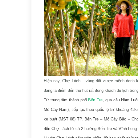
Hiện
nay, Chợ Lách – vùng đất được mệnh danh là 
đang là điểm đến thu hút rất đông khách du lịch tr
Từ trung tâm thành phố
Bến Tre
, qua cầu Hàm Luôn
Mỏ Cày Nam), tiếp tục theo quốc lộ 57 khoảng 43k
xe buýt (MST 08) TP. Bến Tre – Mỏ Cày Bắc – Chợ 
đến Chợ Lách từ cả 2 hướng Bến Tre và Vĩnh Long.