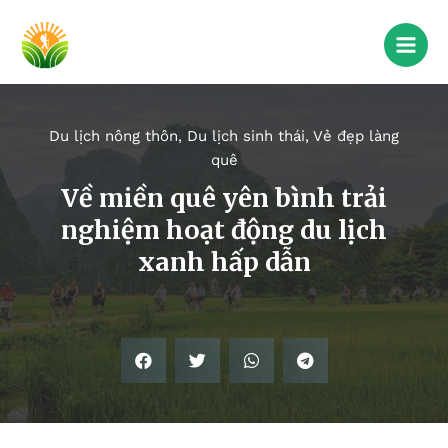
Du lịch nông thôn
,
Du lịch sinh thái
,
Vẻ đẹp làng
quê
Về miền quê yên bình trải
nghiệm hoạt động du lịch
xanh hấp dẫn