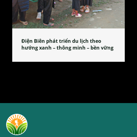
Làng làm bánh tẻ Phú Nhi – nơi lan
tỏa đặc sản xứ Đoài