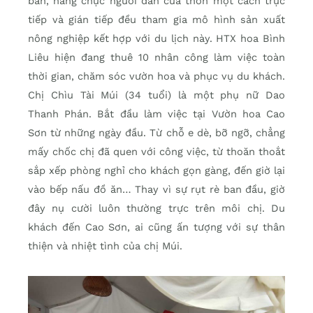
bản, hàng chục người dân của thôn một cách trực
tiếp và gián tiếp đều tham gia mô hình sản xuất
nông nghiệp kết hợp với du lịch này. HTX hoa Bình
Liêu hiện đang thuê 10 nhân công làm việc toàn
thời gian, chăm sóc vườn hoa và phục vụ du khách.
Chị Chìu Tài Múi (34 tuổi) là một phụ nữ Dao
Thanh Phán. Bắt đầu làm việc tại Vườn hoa Cao
Sơn từ những ngày đầu. Từ chỗ e dè, bỡ ngỡ, chẳng
mấy chốc chị đã quen với công việc, từ thoăn thoắt
sắp xếp phòng nghỉ cho khách gọn gàng, đến giờ lại
vào bếp nấu đồ ăn… Thay vì sự rụt rè ban đầu, giờ
đây nụ cười luôn thường trực trên môi chị. Du
khách đến Cao Sơn, ai cũng ấn tượng với sự thân
thiện và nhiệt tình của chị Múi.