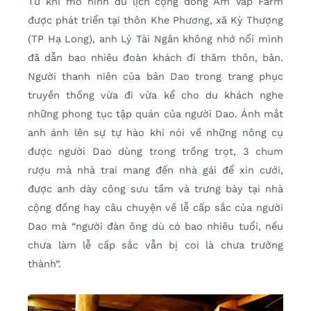
Từ khi mô hình du lịch cộng đồng Am Váp Farm
được phát triển tại thôn Khe Phương, xã Kỳ Thượng
(TP Hạ Long), anh Lý Tài Ngân không nhớ nổi mình
đã dẫn bao nhiêu đoàn khách đi thăm thôn, bản.
Người thanh niên của bản Dao trong trang phục
truyền thống vừa đi vừa kể cho du khách nghe
những phong tục tập quán của người Dao. Ánh mắt
anh ánh lên sự tự hào khi nói về những nông cụ
được người Dao dùng trong trồng trọt, 3 chum
rượu mà nhà trai mang đến nhà gái để xin cưới,
được anh dày công sưu tầm và trưng bày tại nhà
cộng đồng hay câu chuyện về lễ cấp sắc của người
Dao mà “người đàn ông dù có bao nhiêu tuổi, nếu
chưa làm lễ cấp sắc vẫn bị coi là chưa trưởng
thành”.