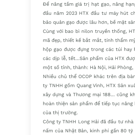
Để nâng tầm giá trị hạt gạo, nâng hạ
đầu năm 2023 HTX đầu tư máy hút châ
bảo quản gạo được lâu hơn, bề mặt s
Cùng với bao bì nilon truyền thống, H
mã đẹp, thiết kế bắt mắt, tính thẩm m
hộp gạo được đựng trong các túi hay 
các dịp lễ, tết…Sản phẩm của HTX đượ
một số tỉnh, thành: Hà Nội, Hải Phòng
Nhiều chủ thể OCOP khác trên địa bà
ty TNHH gốm Quang Vinh, HTX Sản xuấ
xây dựng và Thương mại 188… cũng kh
hoàn thiện sản phẩm để tiếp tục nâng
của thị trường.
Công ty TNHH Long Hải đã đầu tư nhà x
nấm của Nhật Bản, kinh phí gần 80 tỷ 