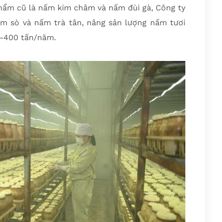
phẩm cũ là nấm kim châm và nấm đùi gà, Công ty
m sò và nấm trà tân, nâng sản lượng nấm tươi
00-400 tấn/năm.