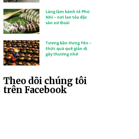
Làng làm bánh tẻ Phú
Nhi – nơi lan tỏa đặc
sản xứ Đoài
Tương bần Hưng Yên –
thức quà quê giản dị
gây thương nhớ
Theo dõi chúng tôi
trên Facebook