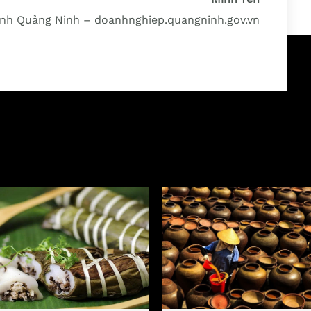
ỉnh Qu​ảng Ninh – doanhnghiep.quangninh.gov.vn