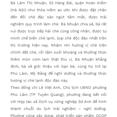
Bà Lâm Thị Nhuận, 53 Hàng Bài, quận Hoàn Kiếm
(Hà Nội) như thỏa niềm ao ước khi được đặt chân
đến đồi chè đặc sản ngút tầm mắt, được trải
nghiệm quy trình làm chè. Bà Nhuận chia sẻ, bà rất
vui được trực tiếp hái chè cùng công nhân, được tự
mình chế biến chè lạnh, loại chè độc đáo nhất trên
thị trường hiện nay. Nhâm nhi hương vị chè trên
chính đất chè, rồi tắm suối khoáng và thưởng thức
thêm món cơm lam thật thú vị. Bà Nhuận khẳng
định, bà sẽ giới thiệu với bạn bè, cùng họ trở lại
Phú Lâm, Mỹ Bằng để nghỉ dưỡng và thưởng thức
hương vị chè lạnh độc đáo này.
Theo đồng chí Lê Việt Anh, Chủ tịch UBND phường
Phú Lâm (TP Tuyên Quang), phường đang kết nối
với Hợp tác xã Dịch vụ nông nghiệp Sử Anh để hình
thành chuỗi du lịch trải nghiệm – nghỉ dưỡng.
Phường cũng xây dựng, phát triển sản phẩm OCOP