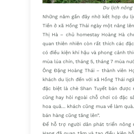
Du lịch nông
Những năm gần đây nhờ kết hợp du lịc
Tiền ở xã Hồng Thái ngày một nâng lên,
Thị Hà – chủ homestay Hoàng Hà cho
quan thiên nhiên còn rất thích các đặc
có điều kiện khí hậu và phong cảnh thi
mùa lúa chín, tháng 5, tháng 7 mùa nướ
Ông Đặng Hoàng Thái – thành viên Hợ
khách du lịch đến với xã Hồng Thái n
đặc biệt là chè Shan Tuyết bán được 
cũng hay hỏi ngoài chỗ chơi có đặc sả
hoa quả… khách cũng mua về làm quà. S
bán hàng cũng tăng lên”.
Để hỗ trợ người dân phát triển nông n
Hang đã quan tâm và tạo điều kiện hỗ