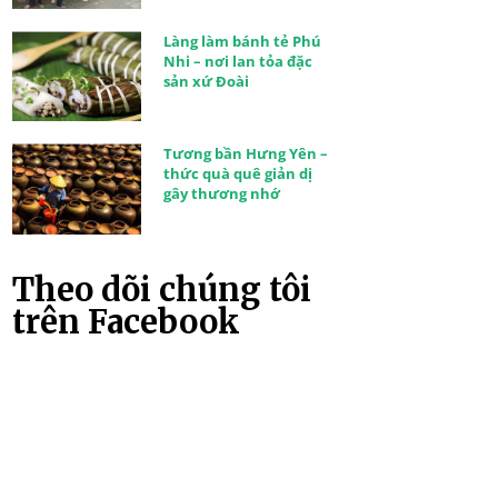
Làng làm bánh tẻ Phú
Nhi – nơi lan tỏa đặc
sản xứ Đoài
Tương bần Hưng Yên –
thức quà quê giản dị
gây thương nhớ
Theo dõi chúng tôi
trên Facebook