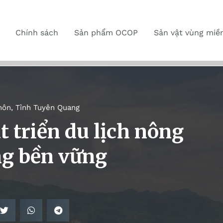
Chính sách
Sản phẩm OCOP
Sản vật vùng miề
hôn
,
Tỉnh Tuyên Quang
 triển du lịch nông
ng bền vững