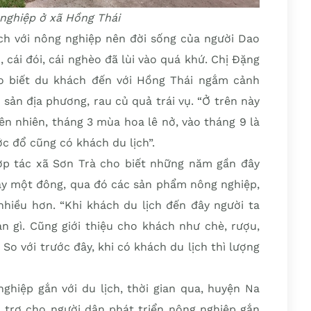
 nghiệp ở xã Hồng Thái
h với nông nghiệp nên đời sống của người Dao
 cái đói, cái nghèo đã lùi vào quá khứ. Chị Đặng
 biết du khách đến với Hồng Thái ngắm cảnh
 sản địa phương, rau củ quả trái vụ. “Ở trên này
ên nhiên, tháng 3 mùa hoa lê nở, vào tháng 9 là
c đổ cũng có khách du lịch”.
p tác xã Sơn Trà cho biết những năm gần đây
gày một đông, qua đó các sản phẩm nông nghiệp,
nhiều hơn. “Khi khách du lịch đến đây người ta
n gì. Cũng giới thiệu cho khách như chè, rượu,
o với trước đây, khi có khách du lịch thì lượng
ghiệp gắn với du lịch, thời gian qua, huyện Na
 trợ cho người dân phát triển nông nghiệp gắn