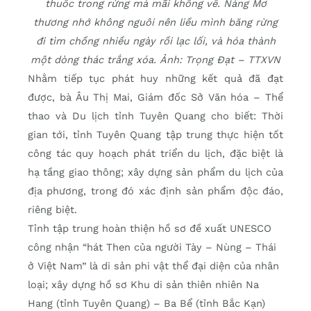
thuốc trong rừng mà mãi không về. Nàng Mơ
thương nhớ không nguôi nên liều mình băng rừng
đi tìm chồng nhiều ngày rồi lạc lối, và hóa thành
một dòng thác trắng xóa. Ảnh: Trọng Đạt – TTXVN
Nhằm tiếp tục phát huy những kết quả đã đạt
được, bà Âu Thị Mai, Giám đốc Sở Văn hóa – Thể
thao và Du lịch tỉnh Tuyên Quang cho biết: Thời
gian tới, tỉnh Tuyên Quang tập trung thực hiện tốt
công tác quy hoạch phát triển du lịch, đặc biệt là
hạ tầng giao thông; xây dựng sản phẩm du lịch của
địa phương, trong đó xác định sản phẩm độc đáo,
riêng biệt.
Tỉnh tập trung hoàn thiện hồ sơ đề xuất UNESCO
công nhận “hát Then của người Tày – Nùng – Thái
ở Việt Nam” là di sản phi vật thể đại diện của nhân
loại; xây dựng hồ sơ Khu di sản thiên nhiên Na
Hang (tỉnh Tuyên Quang) – Ba Bể (tỉnh Bắc Kạn)