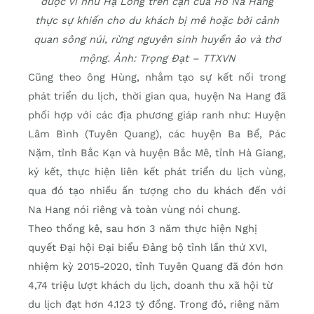
được ví như Hạ Long trên cạn của Hồ Na Hang
thực sự khiến cho du khách bị mê hoặc bởi cảnh
quan sông núi, rừng nguyên sinh huyền ảo và thơ
mộng. Ảnh: Trọng Đạt – TTXVN
Cũng theo ông Hùng, nhằm tạo sự kết nối trong
phát triển du lịch, thời gian qua, huyện Na Hang đã
phối hợp với các địa phương giáp ranh như: Huyện
Lâm Bình (Tuyên Quang), các huyện Ba Bể, Pác
Nặm, tỉnh Bắc Kạn và huyện Bắc Mê, tỉnh Hà Giang,
ký kết, thực hiện liên kết phát triển du lịch vùng,
qua đó tạo nhiều ấn tượng cho du khách đến với
Na Hang nói riêng và toàn vùng nói chung.
Theo thống kê, sau hơn 3 năm thực hiện Nghị
quyết Đại hội Đại biểu Đảng bộ tỉnh lần thứ XVI,
nhiệm kỳ 2015-2020, tỉnh Tuyên Quang đã đón hơn
4,74 triệu lượt khách du lịch, doanh thu xã hội từ
du lịch đạt hơn 4.123 tỷ đồng. Trong đó, riêng năm