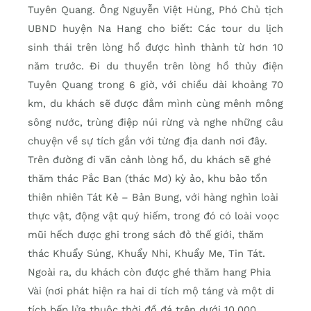
Tuyên Quang. Ông Nguyễn Việt Hùng, Phó Chủ tịch
UBND huyện Na Hang cho biết: Các tour du lịch
sinh thái trên lòng hồ được hình thành từ hơn 10
năm trước. Đi du thuyền trên lòng hồ thủy điện
Tuyên Quang trong 6 giờ, với chiều dài khoảng 70
km, du khách sẽ được đắm mình cùng mênh mông
sông nước, trùng điệp núi rừng và nghe những câu
chuyện về sự tích gắn với từng địa danh nơi đây.
Trên đường đi vãn cảnh lòng hồ, du khách sẽ ghé
thăm thác Pắc Ban (thác Mơ) kỳ ảo, khu bảo tồn
thiên nhiên Tát Kẻ – Bản Bung, với hàng nghìn loài
thực vật, động vật quý hiếm, trong đó có loài voọc
mũi hếch được ghi trong sách đỏ thế giới, thăm
thác Khuẩy Súng, Khuẩy Nhi, Khuẩy Me, Tin Tát.
Ngoài ra, du khách còn được ghé thăm hang Phia
Vài (nơi phát hiện ra hai di tích mộ táng và một di
tích bếp lửa thuộc thời đồ đá trên dưới 10.000