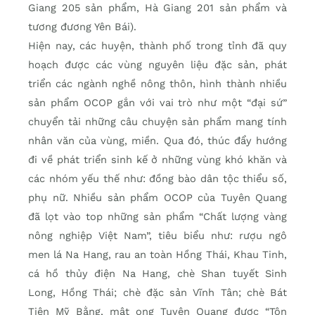
Giang 205 sản phẩm, Hà Giang 201 sản phẩm và
tương đương Yên Bái).
Hiện nay, các huyện, thành phố trong tỉnh đã quy
hoạch được các vùng nguyên liệu đặc sản, phát
triển các ngành nghề nông thôn, hình thành nhiều
sản phẩm OCOP gắn với vai trò như một “đại sứ”
chuyển tải những câu chuyện sản phẩm mang tính
nhân văn của vùng, miền. Qua đó, thúc đẩy hướng
đi về phát triển sinh kế ở những vùng khó khăn và
các nhóm yếu thế như: đồng bào dân tộc thiểu số,
phụ nữ. Nhiều sản phẩm OCOP của Tuyên Quang
đã lọt vào top những sản phẩm “Chất lượng vàng
nông nghiệp Việt Nam”, tiêu biểu như: rượu ngô
men lá Na Hang, rau an toàn Hồng Thái, Khau Tinh,
cá hồ thủy điện Na Hang, chè Shan tuyết Sinh
Long, Hồng Thái; chè đặc sản Vĩnh Tân; chè Bát
Tiên Mỹ Bằng, mật ong Tuyên Quang được “Tôn