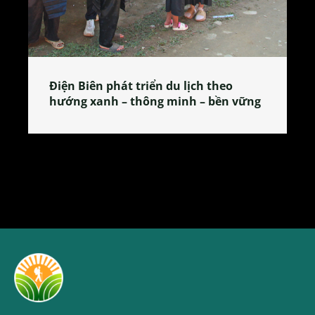
Làng làm bánh tẻ Phú Nhi – nơi lan
tỏa đặc sản xứ Đoài