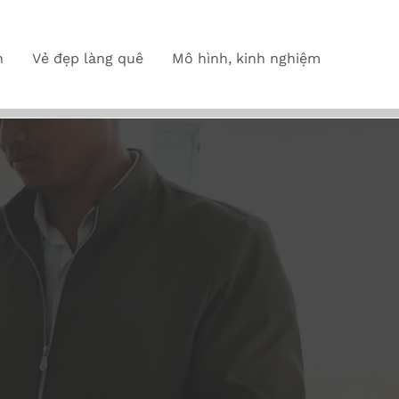
n
Vẻ đẹp làng quê
Mô hình, kinh nghiệm