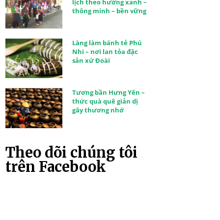
lịch theo hướng xanh –
thông minh – bền vững
Làng làm bánh tẻ Phú
Nhi – nơi lan tỏa đặc
sản xứ Đoài
Tương bần Hưng Yên –
thức quà quê giản dị
gây thương nhớ
Theo dõi chúng tôi
trên Facebook