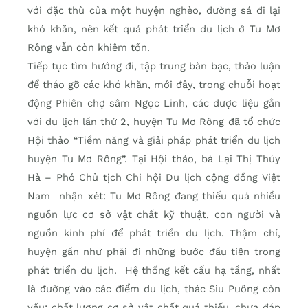
với đặc thù của một huyện nghèo, đường sá đi lại
khó khăn, nên kết quả phát triển du lịch ở Tu Mơ
Rông vẫn còn khiêm tốn.
Tiếp tục tìm hướng đi, tập trung bàn bạc, thảo luận
để tháo gỡ các khó khăn, mới đây, trong chuỗi hoạt
động Phiên chợ sâm Ngọc Linh, các dược liệu gắn
với du lịch lần thứ 2, huyện Tu Mơ Rông đã tổ chức
Hội thảo “Tiềm năng và giải pháp phát triển du lịch
huyện Tu Mơ Rông”. Tại Hội thảo, bà Lại Thị Thúy
Hà – Phó Chủ tịch Chi hội Du lịch cộng đồng Việt
Nam nhận xét: Tu Mơ Rông đang thiếu quá nhiều
nguồn lực cơ sở vật chất kỹ thuật, con người và
nguồn kinh phí để phát triển du lịch. Thậm chí,
huyện gần như phải đi những bước đầu tiên trong
phát triển du lịch. Hệ thống kết cấu hạ tầng, nhất
là đường vào các điểm du lịch, thác Siu Puông còn
yếu; chất lượng cơ sở vật chất quá thiếu, chưa đáp