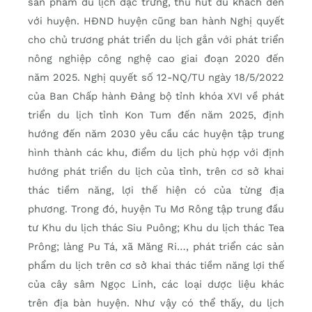
sản phẩm du lịch đặc trưng, thu hút du khách đến
với huyện. HĐND huyện cũng ban hành Nghị quyết
cho chủ trương phát triển du lịch gắn với phát triển
nông nghiệp công nghệ cao giai đoạn 2020 đến
năm 2025. Nghị quyết số 12-NQ/TU ngày 18/5/2022
của Ban Chấp hành Đảng bộ tỉnh khóa XVI về phát
triển du lịch tỉnh Kon Tum đến năm 2025, định
hướng đến năm 2030 yêu cầu các huyện tập trung
hình thành các khu, điểm du lịch phù hợp với định
hướng phát triển du lịch của tỉnh, trên cơ sở khai
thác tiềm năng, lợi thế hiện có của từng địa
phương. Trong đó, huyện Tu Mơ Rông tập trung đầu
tư Khu du lịch thác Siu Puông; Khu du lịch thác Tea
Prông; làng Pu Tá, xã Măng Ri…, phát triển các sản
phẩm du lịch trên cơ sở khai thác tiềm năng lợi thế
của cây sâm Ngọc Linh, các loại dược liệu khác
trên địa bàn huyện. Như vậy có thể thấy, du lịch